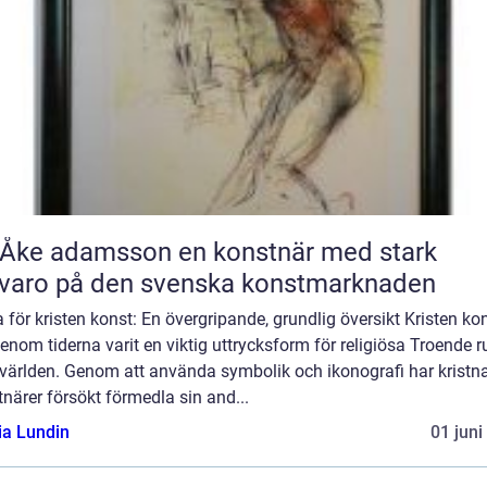
 adamsson en konstnär med stark
varo på den svenska konstmarknaden
för kristen konst: En övergripande, grundlig översikt Kristen ko
enom tiderna varit en viktig uttrycksform för religiösa Troende r
 världen. Genom att använda symbolik och ikonografi har kristn
närer försökt förmedla sin and...
ia Lundin
01 juni