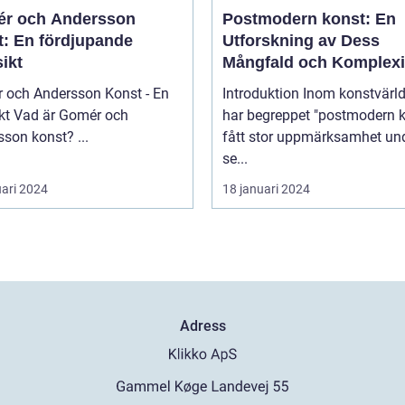
r och Andersson
Postmodern konst: En
t: En fördjupande
Utforskning av Dess
ikt
Mångfald och Komplexi
 och Andersson Konst - En
Introduktion Inom konstvärlden
mér och
har begreppet "postmodern k
Andersson konst? ...
fått stor uppmärksamhet un
se...
uari 2024
18 januari 2024
Adress