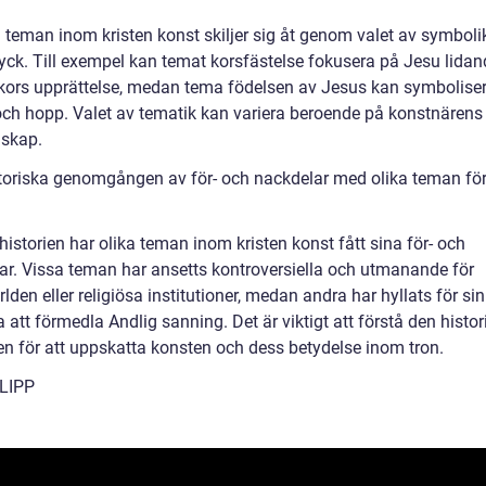
 teman inom kristen konst skiljer sig åt genom valet av symbolik
ryck. Till exempel kan temat korsfästelse fokusera på Jesu lida
ors upprättelse, medan tema födelsen av Jesus kan symbolise
och hopp. Valet av tematik kan variera beroende på konstnärens 
skap.
toriska genomgången av för- och nackdelar med olika teman för
istorien har olika teman inom kristen konst fått sina för- och
ar. Vissa teman har ansetts kontroversiella och utmanande för
lden eller religiösa institutioner, medan andra har hyllats för sin
att förmedla Andlig sanning. Det är viktigt att förstå den histor
en för att uppskatta konsten och dess betydelse inom tron.
LIPP