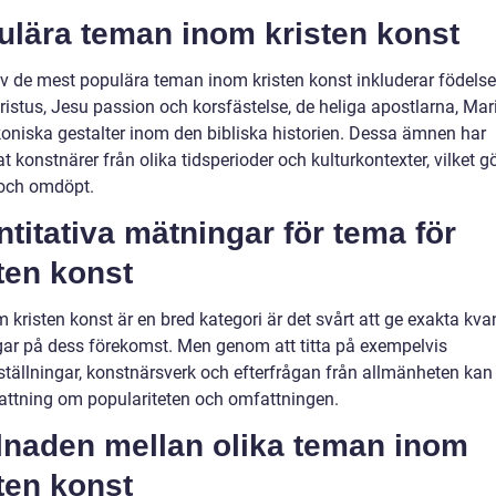
ulära teman inom kristen konst
v de mest populära teman inom kristen konst inkluderar födels
ristus, Jesu passion och korsfästelse, de heliga apostlarna, Mar
koniska gestalter inom den bibliska historien. Dessa ämnen har
at konstnärer från olika tidsperioder och kulturkontexter, vilket 
 och omdöpt.
titativa mätningar för tema för
ten konst
 kristen konst är en bred kategori är det svårt att ge exakta kvan
ar på dess förekomst. Men genom att titta på exempelvis
ställningar, konstnärsverk och efterfrågan från allmänheten ka
attning om populariteten och omfattningen.
llnaden mellan olika teman inom
ten konst