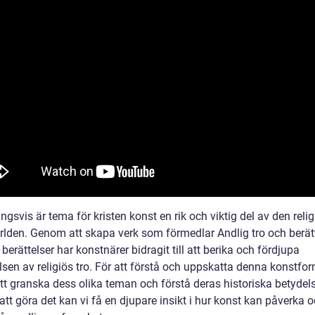
ngsvis är tema för kristen konst en rik och viktig del av den reli
rlden. Genom att skapa verk som förmedlar Andlig tro och berä
 berättelser har konstnärer bidragit till att berika och fördjupa
sen av religiös tro. För att förstå och uppskatta denna konstfor
att granska dess olika teman och förstå deras historiska betydel
tt göra det kan vi få en djupare insikt i hur konst kan påverka 