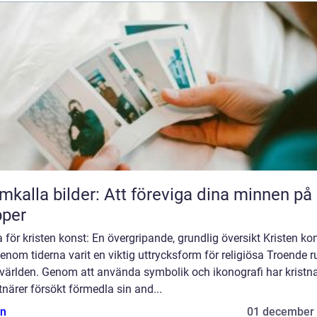
mkalla bilder: Att föreviga dina minnen på
pper
för kristen konst: En övergripande, grundlig översikt Kristen ko
enom tiderna varit en viktig uttrycksform för religiösa Troende r
 världen. Genom att använda symbolik och ikonografi har kristn
närer försökt förmedla sin and...
n
01 december