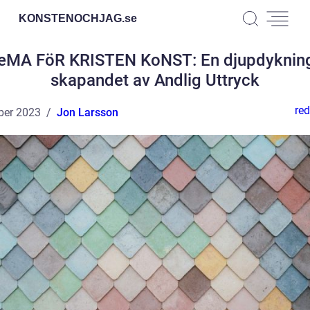
KONSTENOCHJAG.
se
eMA FöR KRISTEN KoNST: En djupdykning
skapandet av Andlig Uttryck
red
ber 2023
Jon Larsson