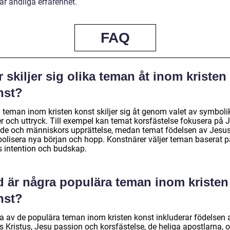
år andliga erfarenhet.
FAQ
 skiljer sig olika teman åt inom kristen
nst?
 teman inom kristen konst skiljer sig åt genom valet av symbolik
er och uttryck. Till exempel kan temat korsfästelse fokusera på 
nde och människors upprättelse, medan temat födelsen av Jesu
olisera nya början och hopp. Konstnärer väljer teman baserat p
s intention och budskap.
d är några populära teman inom kristen
nst?
a av de populära teman inom kristen konst inkluderar födelsen 
s Kristus, Jesu passion och korsfästelse, de heliga apostlarna, 