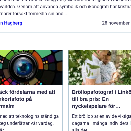
 världen. Genom att använda symbolik och ikonografi har kristn
närer försökt förmedla sin and...
n Hagberg
28 november
äck fördelarna med att
Bröllopsfotograf i Link
rkortsfoto på
till bra pris: En
rmalm
nyckelspelare för
oförglömliga minnen
 med att teknologins ständiga
Ett bröllop är en av de viktig
eg underlättar vår vardag,
dagarna i många individers li
r ...
alla det...