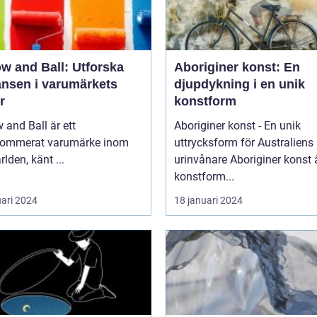
w and Ball: Utforska
Aboriginer konst: En
ansen i varumärkets
djupdykning i en unik
r
konstform
 and Ball är ett
Aboriginer konst - En unik
nommerat varumärke inom
uttrycksform för Australiens
rlden, känt ...
urinvånare Aboriginer konst är en
konstform...
uari 2024
18 januari 2024