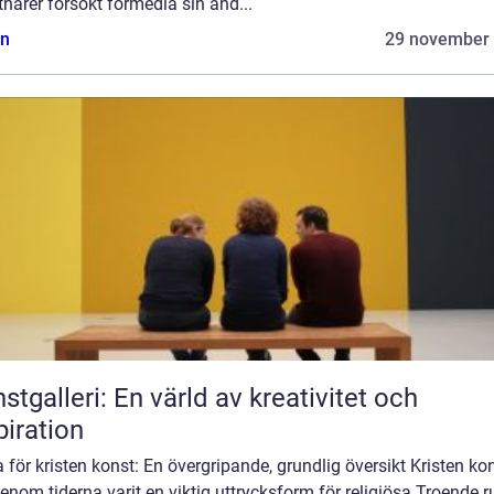
närer försökt förmedla sin and...
n
29 november
stgalleri: En värld av kreativitet och
piration
för kristen konst: En övergripande, grundlig översikt Kristen ko
enom tiderna varit en viktig uttrycksform för religiösa Troende r