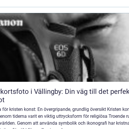
kortsfoto i Vällingby: Din väg till det perfe
ot
för kristen konst: En övergripande, grundlig översikt Kristen ko
enom tiderna varit en viktig uttrycksform för religiösa Troende r
 världen. Genom att använda symbolik och ikonografi har kristn