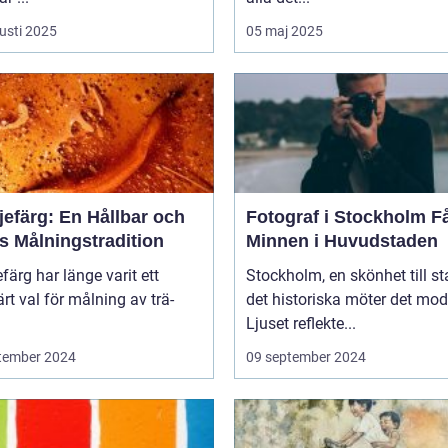
usti 2025
05 maj 2025
jefärg: En Hållbar och
Fotograf i Stockholm Fånga
s Målningstradition
Minnen i Huvudstaden
efärg har länge varit ett
Stockholm, en skönhet till st
rt val för målning av trä-
det historiska möter det mod
Ljuset reflekte...
tember 2024
09 september 2024