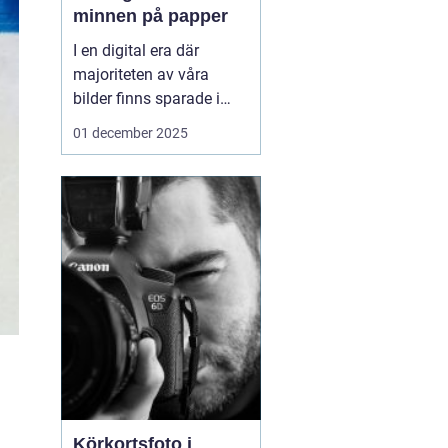
minnen på papper
I en digital era där
majoriteten av våra
bilder finns sparade i
molnet eller på våra
01 december 2025
smarta enheter, kan
framkalla bilder
Södermalm
te sig som
en n...
Körkortsfoto i