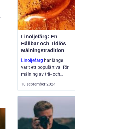
r
Linoljefärg: En
Hållbar och Tidlös
Målningstradition
Linoljefärg
har länge
varit ett populärt val för
målning av trä- och
järnytor, både inomhus
10 september 2024
och utomhus...