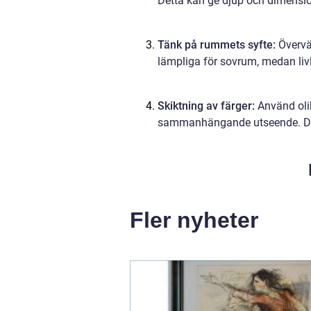
Detta kan ge djup och dimension
Tänk på rummets syfte:
Övervä
lämpliga för sovrum, medan livl
Skiktning av färger:
Använd olik
sammanhängande utseende. Detta
Fler nyheter