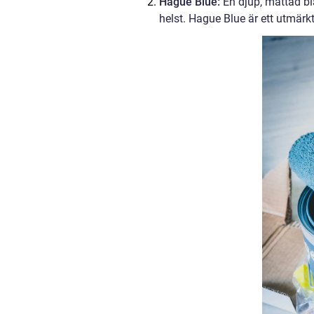
Hague Blue:
En djup, mättad bl
helst. Hague Blue är ett utmärkt