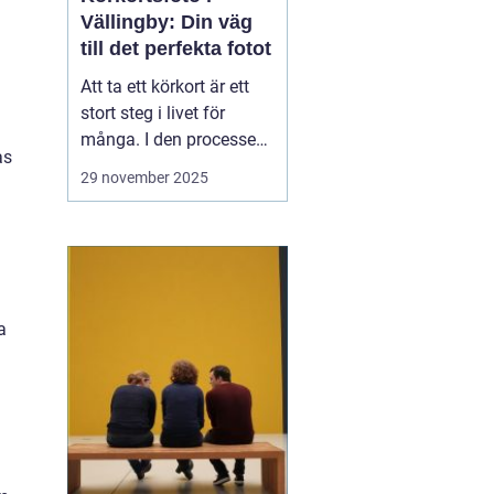
Vällingby: Din väg
till det perfekta fotot
Att ta ett körkort är ett
stort steg i livet för
många. I den processen
as
är körkortsfotot mer än
29 november 2025
bara en formalitet det är
en nödvändig del av
identiteten på kortet som
du kommer att visa upp
un...
a