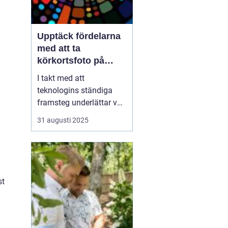
Upptäck fördelarna
med att ta
körkortsfoto på
Östermalm
I takt med att
teknologins ständiga
framsteg underlättar vår
vardag, kvarstår behovet
31 augusti 2025
av traditionella tjänster
som
körkortsfotografering.
Körkortsfoto på
Östermalm är en
st
avgörande lösnin...