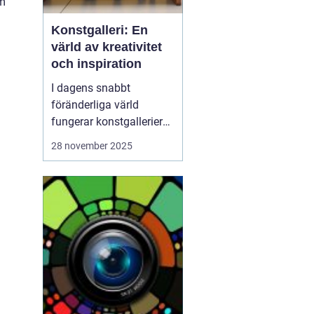
om
Konstgalleri: En
värld av kreativitet
och inspiration
I dagens snabbt
föränderliga värld
fungerar konstgallerier
som magiska platser där
28 november 2025
kreativitet möter
inspiration. Dessa
utrymmen är mer än
bara byggnader fyllda av
färgglada dukar; de är
levande arenor f&o...