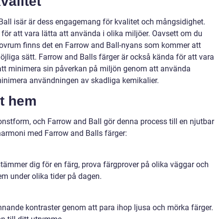
valitet
Ball isär är dess engagemang för kvalitet och mångsidighet.
r att vara lätta att använda i olika miljöer. Oavsett om du
 sovrum finns det en Farrow and Ball-nyans som kommer att
jliga sätt. Farrow and Balls färger är också kända för att vara
r att minimera sin påverkan på miljön genom att använda
minimera användningen av skadliga kemikalier.
tt hem
 konstform, och Farrow and Ball gör denna process till en njutbar
 harmoni med Farrow and Balls färger:
tämmer dig för en färg, prova färgprover på olika väggar och
em under olika tider på dagen.
ande kontraster genom att para ihop ljusa och mörka färger.