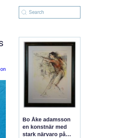
s
ion
Bo Åke adamsson
en konstnär med
stark närvaro på