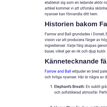
etablerat sig som en ledande aktör nä
artikel kommer vi att utforska skönh
nyanser kan förvandla ditt hem.
Historien bakom Fa
Farrow and Ball grundades i Dorset,
vision var att producera färger av hö
ingredienser. Varje färg skapas gen
baser, vilket ger en rik och djup kulör.
Kännetecknande fä
Farrow and Ball
erbjuder en bred palet
och livliga nyanser. Här är några av
Elephant’s Breath:
En subtil gr
och sofistikerad atmosfär. Perf