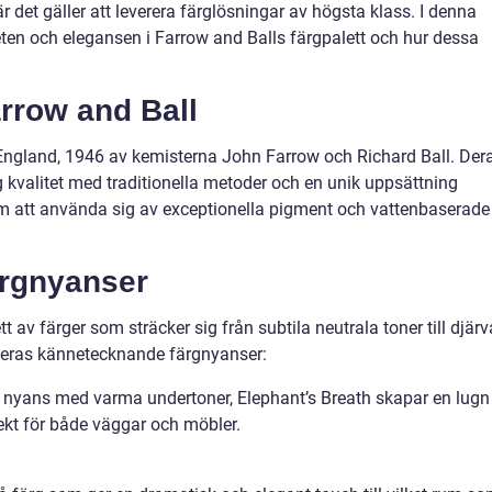
r det gäller att leverera färglösningar av högsta klass. I denna
eten och elegansen i Farrow and Balls färgpalett och hur dessa
rrow and Ball
 England, 1946 av kemisterna John Farrow och Richard Ball. Der
g kvalitet med traditionella metoder och en unik uppsättning
om att använda sig av exceptionella pigment och vattenbaserade
rgnyanser
t av färger som sträcker sig från subtila neutrala toner till djärv
 deras kännetecknande färgnyanser:
å nyans med varma undertoner, Elephant’s Breath skapar en lugn
ekt för både väggar och möbler.