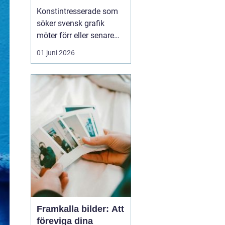
den svenska
Konstintresserade som
konstmarknaden
söker svensk grafik
möter förr eller senare
namnet bo åke
01 juni 2026
adamsson. Hans verk
dyker ofta upp i
sammanhang där fokus
ligger på tillgänglig,
samlarvänlig konst med
tydlig karaktär. För
många samlare handlar
intresset inte bara om ...
Framkalla bilder: Att
föreviga dina