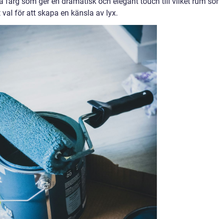
å färg som ger en dramatisk och elegant touch till vilket rum s
 val för att skapa en känsla av lyx.