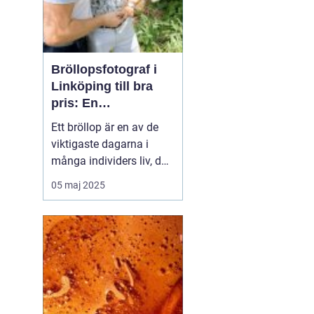
Bröllopsfotograf i
Linköping till bra
pris: En
nyckelspelare för
Ett bröllop är en av de
oförglömliga
viktigaste dagarna i
minnen
många individers liv, där
alla detaljer har
05 maj 2025
betydelse. En av dessa
detaljer, ofta förbisedd i
den omfattande
planeringen, är valet av
bröllopsfotograf i
Linköping. ...