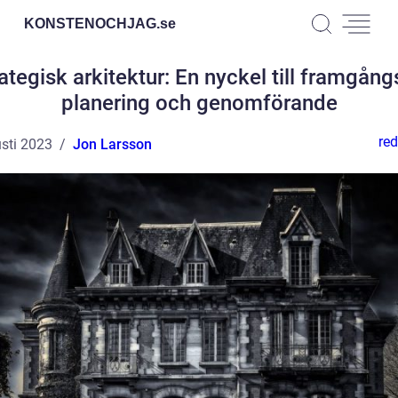
KONSTENOCHJAG.
se
ategisk arkitektur: En nyckel till framgång
planering och genomförande
red
sti 2023
Jon Larsson