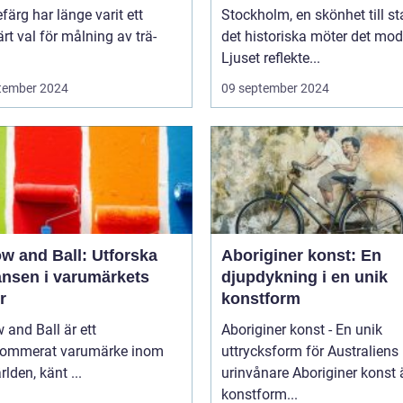
efärg har länge varit ett
Stockholm, en skönhet till st
rt val för målning av trä-
det historiska möter det mod
Ljuset reflekte...
tember 2024
09 september 2024
w and Ball: Utforska
Aboriginer konst: En
ansen i varumärkets
djupdykning i en unik
r
konstform
 and Ball är ett
Aboriginer konst - En unik
nommerat varumärke inom
uttrycksform för Australiens
rlden, känt ...
urinvånare Aboriginer konst är en
konstform...