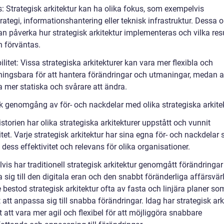
s: Strategisk arkitektur kan ha olika fokus, som exempelvis
rategi, informationshantering eller teknisk infrastruktur. Dessa o
an påverka hur strategisk arkitektur implementeras och vilka res
 förväntas.
bilitet: Vissa strategiska arkitekturer kan vara mer flexibla och
ingsbara för att hantera förändringar och utmaningar, medan 
a mer statiska och svårare att ändra.
sk genomgång av för- och nackdelar med olika strategiska arkite
storien har olika strategiska arkitekturer uppstått och vunnit
tet. Varje strategisk arkitektur har sina egna för- och nackdelar
dess effektivitet och relevans för olika organisationer.
is har traditionell strategisk arkitektur genomgått förändringar 
sig till den digitala eran och den snabbt föränderliga affärsvär
 bestod strategisk arkitektur ofta av fasta och linjära planer s
 att anpassa sig till snabba förändringar. Idag har strategisk ark
 att vara mer agil och flexibel för att möjliggöra snabbare