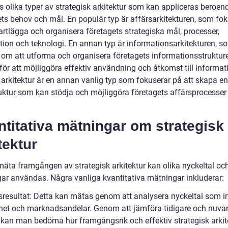
s olika typer av strategisk arkitektur som kan appliceras beroen
ets behov och mål. En populär typ är affärsarkitekturen, som fo
artlägga och organisera företagets strategiska mål, processer,
tion och teknologi. En annan typ är informationsarkitekturen, s
 om att utforma och organisera företagets informationsstruktur
för att möjliggöra effektiv användning och åtkomst till informat
 arkitektur är en annan vanlig typ som fokuserar på att skapa en
ruktur som kan stödja och möjliggöra företagets affärsprocesser
titativa mätningar om strategisk
tektur
 mäta framgången av strategisk arkitektur kan olika nyckeltal oc
ar användas. Några vanliga kvantitativa mätningar inkluderar:
rsresultat: Detta kan mätas genom att analysera nyckeltal som in
et och marknadsandelar. Genom att jämföra tidigare och nuva
t kan man bedöma hur framgångsrik och effektiv strategisk arkit