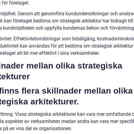
t för företaget.
nöjdhet: Genom att genomföra kundundersökningar och analys
 kan företaget bedöma om strategisk arkitektur har bidragit till 
ra kundnöjdheten och uppfylla kundernas behov och förväntning
ktivitet: Effektivitetsmätningar som tidsåtgång, kostnadsminskn
duktivitet kan användas för att bedöma om strategisk arkitektur
öretaget att bli mer effektivt i sina verksamheter.
lnader mellan olika strategiska
tekturer
finns flera skillnader mellan olika
tegiska arkitekturer.
ttning: Vissa strategiska arkitekturer kan vara mer omfattande 
lla aspekter av verksamheten medan andra kan vara mer specifi
a på en viss del av organisationen.