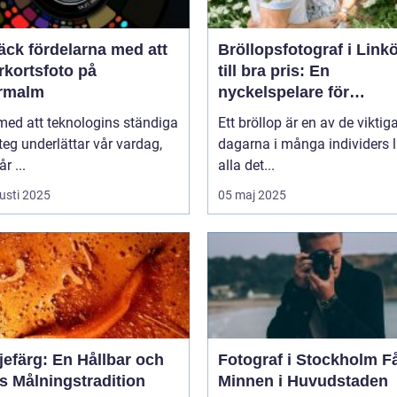
äck fördelarna med att
Bröllopsfotograf i Link
rkortsfoto på
till bra pris: En
rmalm
nyckelspelare för
oförglömliga minnen
 med att teknologins ständiga
Ett bröllop är en av de viktig
eg underlättar vår vardag,
dagarna i många individers li
r ...
alla det...
usti 2025
05 maj 2025
jefärg: En Hållbar och
Fotograf i Stockholm Fånga
s Målningstradition
Minnen i Huvudstaden