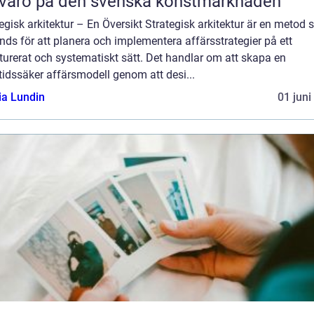
varo på den svenska konstmarknaden
egisk arkitektur – En Översikt Strategisk arkitektur är en metod
ds för att planera och implementera affärsstrategier på ett
turerat och systematiskt sätt. Det handlar om att skapa en
idssäker affärsmodell genom att desi...
ia Lundin
01 juni