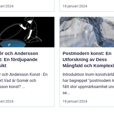
uari 2024
18 januari 2024
r och Andersson
Postmodern konst: En
t: En fördjupande
Utforskning av Dess
ikt
Mångfald och Komplexi
 och Andersson Konst - En
Introduktion Inom konstvärlden
mér och
har begreppet "postmodern k
Andersson konst? ...
fått stor uppmärksamhet un
se...
uari 2024
18 januari 2024