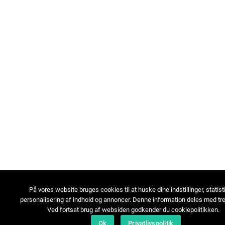
På vores website bruges cookies til at huske dine indstillinger, statist
personalisering af indhold og annoncer. Denne information deles med tre
Ved fortsat brug af websiden godkender du cookiepolitikken.
Ok
Privatlivspolitik