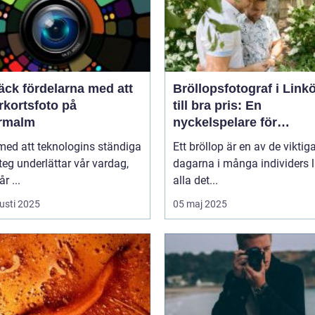
äck fördelarna med att
Bröllopsfotograf i Link
rkortsfoto på
till bra pris: En
rmalm
nyckelspelare för
oförglömliga minnen
 med att teknologins ständiga
Ett bröllop är en av de viktig
eg underlättar vår vardag,
dagarna i många individers li
r ...
alla det...
usti 2025
05 maj 2025