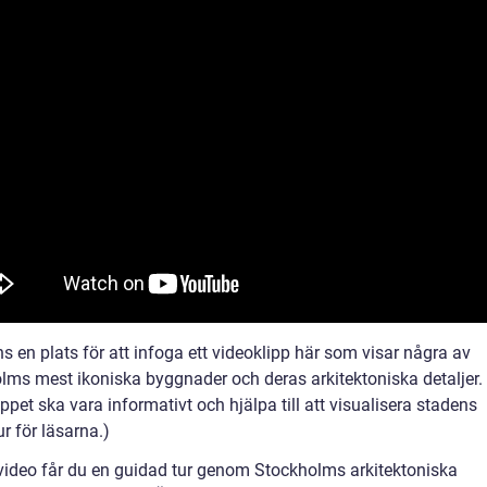
ns en plats för att infoga ett videoklipp här som visar några av
lms mest ikoniska byggnader och deras arkitektoniska detaljer.
ppet ska vara informativt och hjälpa till att visualisera stadens
ur för läsarna.)
 video får du en guidad tur genom Stockholms arkitektoniska