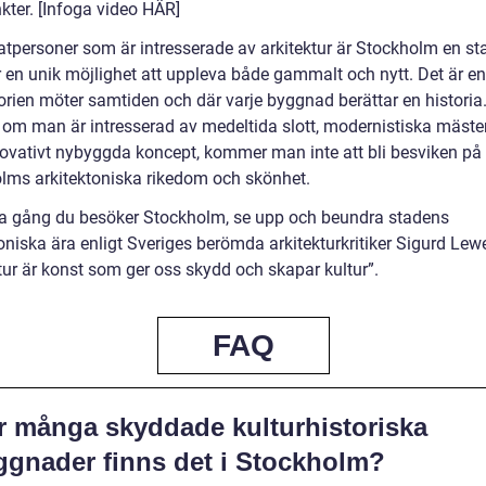
kter. [Infoga video HÄR]
vatpersoner som är intresserade av arkitektur är Stockholm en s
r en unik möjlighet att uppleva både gammalt och nytt. Det är en
torien möter samtiden och där varje byggnad berättar en historia
 om man är intresserad av medeltida slott, modernistiska mäste
nnovativt nybyggda koncept, kommer man inte att bli besviken på
lms arkitektoniska rikedom och skönhet.
a gång du besöker Stockholm, se upp och beundra stadens
oniska ära enligt Sveriges berömda arkitekturkritiker Sigurd Lew
tur är konst som ger oss skydd och skapar kultur”.
FAQ
r många skyddade kulturhistoriska
ggnader finns det i Stockholm?