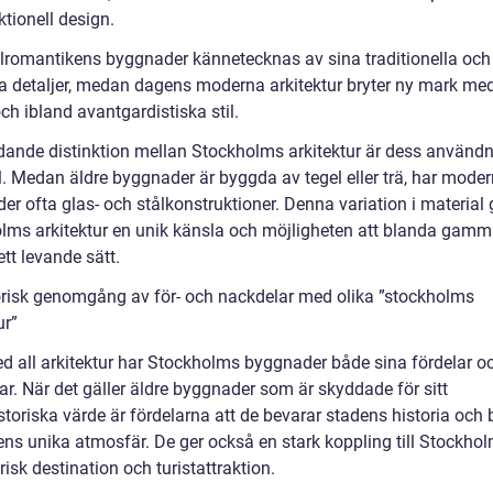
tionell design.
lromantikens byggnader kännetecknas av sina traditionella och
da detaljer, medan dagens moderna arkitektur bryter ny mark med
ch ibland avantgardistiska stil.
dande distinktion mellan Stockholms arkitektur är dess använd
l. Medan äldre byggnader är byggda av tegel eller trä, har mode
r ofta glas- och stålkonstruktioner. Denna variation i material 
lms arkitektur en unik känsla och möjligheten att blanda gamm
ett levande sätt.
orisk genomgång av för- och nackdelar med olika ”stockholms
ur”
 all arkitektur har Stockholms byggnader både sina fördelar o
ar. När det gäller äldre byggnader som är skyddade för sitt
storiska värde är fördelarna att de bevarar stadens historia och 
adens unika atmosfär. De ger också en stark koppling till Stockh
risk destination och turistattraktion.