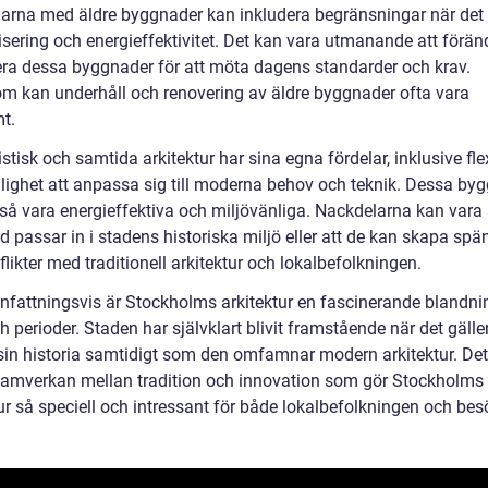
arna med äldre byggnader kan inkludera begränsningar när det 
sering och energieffektivitet. Det kan vara utmanande att förän
ra dessa byggnader för att möta dagens standarder och krav.
m kan underhåll och renovering av äldre byggnader ofta vara
t.
tisk och samtida arkitektur har sina egna fördelar, inklusive flex
lighet att anpassa sig till moderna behov och teknik. Dessa by
så vara energieffektiva och miljövänliga. Nackdelarna kan vara 
tid passar in i stadens historiska miljö eller att de kan skapa sp
likter med traditionell arkitektur och lokalbefolkningen.
attningsvis är Stockholms arkitektur en fascinerande blandni
ch perioder. Staden har självklart blivit framstående när det gäller
sin historia samtidigt som den omfamnar modern arkitektur. Det
amverkan mellan tradition och innovation som gör Stockholms
ur så speciell och intressant för både lokalbefolkningen och bes