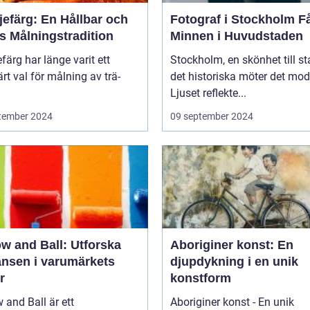
jefärg: En Hållbar och
Fotograf i Stockholm Fånga
s Målningstradition
Minnen i Huvudstaden
efärg har länge varit ett
Stockholm, en skönhet till st
rt val för målning av trä-
det historiska möter det mod
Ljuset reflekte...
tember 2024
09 september 2024
w and Ball: Utforska
Aboriginer konst: En
ansen i varumärkets
djupdykning i en unik
r
konstform
 and Ball är ett
Aboriginer konst - En unik