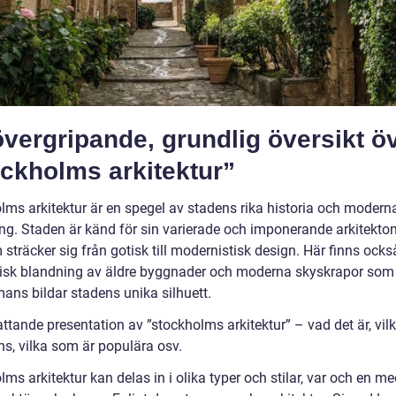
vergripande, grundlig översikt ö
ckholms arkitektur”
lms arkitektur är en spegel av stadens rika historia och modern
ing. Staden är känd för sin varierade och imponerande arkitekto
m sträcker sig från gotisk till modernistisk design. Här finns ocks
sk blandning av äldre byggnader och moderna skyskrapor som
mans bildar stadens unika silhuett.
tande presentation av ”stockholms arkitektur” – vad det är, vilk
ns, vilka som är populära osv.
ms arkitektur kan delas in i olika typer och stilar, var och en me