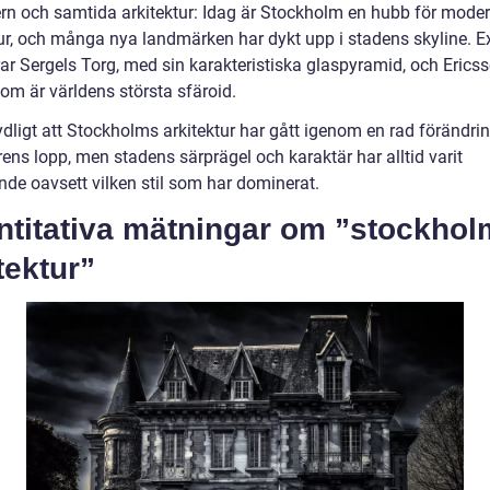
rn och samtida arkitektur: Idag är Stockholm en hubb för mode
tur, och många nya landmärken har dykt upp i stadens skyline. 
rar Sergels Torg, med sin karakteristiska glaspyramid, och Erics
om är världens största sfäroid.
ydligt att Stockholms arkitektur har gått igenom en rad förändri
ens lopp, men stadens särprägel och karaktär har alltid varit
nde oavsett vilken stil som har dominerat.
ntitativa mätningar om ”stockho
tektur”