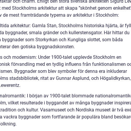
raktär och charm. Enligt den stora svenska arkitekten Sigurd Le
t med Stockholms arkitektur att skapa ”skönhet genom enkelhet”
v de mest framträdande typerna av arkitektur i Stockholm:
tida arkitektur: Gamla Stan, Stockholms historiska hjärta, är fyl
da byggnader, smala gränder och kullerstensgator. Här hittar du
a byggnader som Storkyrkan och Kungliga slottet, som båda
nterar den gotiska byggnadskonsten.
is och modernism: Under 1900-talet upplevde Stockholm en
tonisk förvandling med en tydlig influens från funktionalismen o
smen. Byggnader som blev symboler för denna era inkluderar
lms stadsbibliotek, ritat av Gunnar Asplund, och Högalidkyrkan, 
Lewerentz.
onalromantik: I början av 1900-talet blommade nationalromantik
lm, vilket resulterade i byggandet av många byggnader inspirer
tradition och kultur. Vasamuseet och Nordiska museet är två e
a vackra byggnader som fortfarande är populära bland besökar
folkning.