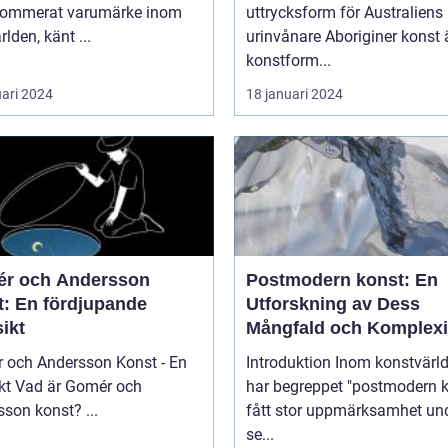
nommerat varumärke inom
uttrycksform för Australiens
rlden, känt ...
urinvånare Aboriginer konst är en
konstform...
uari 2024
18 januari 2024
r och Andersson
Postmodern konst: En
t: En fördjupande
Utforskning av Dess
ikt
Mångfald och Komplexi
 och Andersson Konst - En
Introduktion Inom konstvärlden
mér och
har begreppet "postmodern k
Andersson konst? ...
fått stor uppmärksamhet un
se...