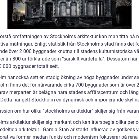
 förstå omfattningen av Stockholms arkitektur kan man titta på 
tiva mätningar. Enligt statistik från Stockholms stad finns det f
nde över 2 000 byggnader knutna till stadens kulturhistoriska vä
er än 800 är förklarade som ”särskilt värdefulla”. Dessutom har
0 000 byggnader totalt sett.
lm har också sett en stadig ökning av höga byggnader under se
holm finns det för närvarande cirka 700 byggnader som är över 
arav merparten är belägna nära stadens affärscentrum och läng
. Detta har gett Stockholm en dynamisk och imponerande skyline
ssion om hur olika ”stockholms arkitektur” skiljer sig från vara
lms arkitektur skiljer sig markant och kan återspegla olika peri
Medeltida arkitektur i Gamla Stan är starkt influerad av gotikens v
orativa former, medan funkis och modernism fokuserar på rena l