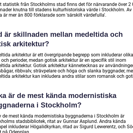
t statistik från Stockholms stad finns det för närvarande över 2
nader knutna till stadens kulturhistoriska värde i Stockholm. Av
 är mer än 800 förklarade som 'särskilt värdefulla'.
d är skillnaden mellan medeltida och
isk arkitektur?
ltida arkitektur är ett övergripande begrepp som inkluderar olik
r och perioder, medan gotisk arkitektur är en specifik stil inom
ltida arkitektur. Gotisk arkitektur kännetecknas av användninge
sbågar, ribbvalv, strävpelare och höga och slanka byggnader, m
ltida arkitektur kan inkludera andra stilar som romansk och got
lka är de mest kända modernistiska
ggnaderna i Stockholm?
v de mest kända modernistiska byggnaderna i Stockholm är
kholms stadsbibliotek, ritat av Gunnar Asplund. Andra kända
pel inkluderar Högalidkyrkan, ritad av Sigurd Lewerentz, och Sö
t på Odenplan.