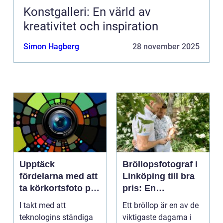
Konstgalleri: En värld av
kreativitet och inspiration
Simon Hagberg
28 november 2025
Upptäck
Bröllopsfotograf i
fördelarna med att
Linköping till bra
ta körkortsfoto på
pris: En
Östermalm
nyckelspelare för
I takt med att
Ett bröllop är en av de
oförglömliga
teknologins ständiga
viktigaste dagarna i