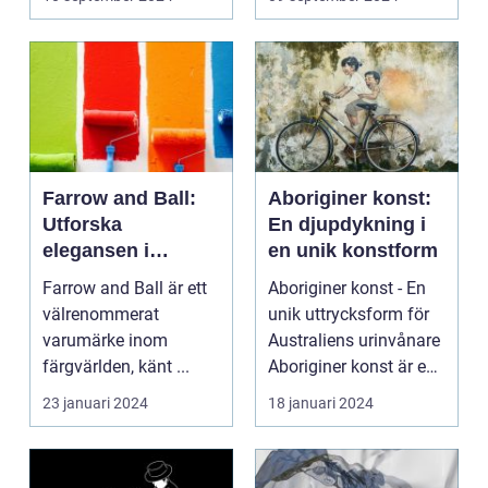
Farrow and Ball:
Aboriginer konst:
Utforska
En djupdykning i
elegansen i
en unik konstform
varumärkets färger
Farrow and Ball är ett
Aboriginer konst - En
välrenommerat
unik uttrycksform för
varumärke inom
Australiens urinvånare
färgvärlden, känt ...
Aboriginer konst är en
konstform...
23 januari 2024
18 januari 2024