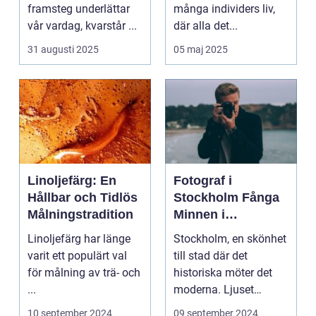
minnen
framsteg underlättar
många individers liv,
vår vardag, kvarstår ...
där alla det...
31 augusti 2025
05 maj 2025
Linoljefärg: En
Fotograf i
Hållbar och Tidlös
Stockholm Fånga
Målningstradition
Minnen i
Huvudstaden
Linoljefärg har länge
Stockholm, en skönhet
varit ett populärt val
till stad där det
för målning av trä- och
historiska möter det
...
moderna. Ljuset
reflekte...
10 september 2024
09 september 2024