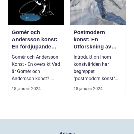
Gomér och
Postmodern
Andersson konst:
konst: En
En fördjupande
Utforskning av
översikt
Dess Mångfald
Gomér och Andersson
Introduktion Inom
och Komplexitet
Konst - En översikt Vad
konstvärlden har
är Gomér och
begreppet
Andersson konst? ...
"postmodern konst"
fått stor
18 januari 2024
18 januari 2024
uppmärksamhet under
de se...
Adress