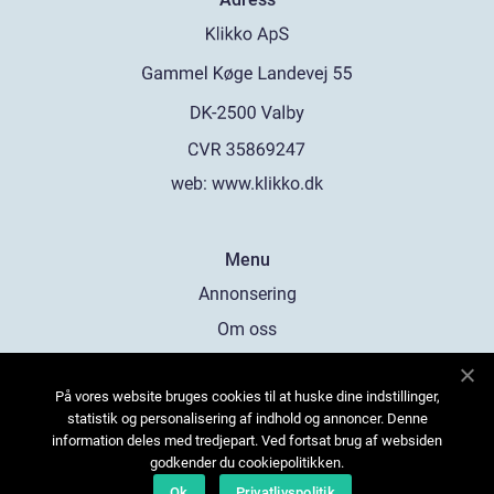
web:
www.klikko.dk
Menu
Annonsering
Om oss
Cookies
På vores website bruges cookies til at huske dine indstillinger,
Kontakta oss
statistik og personalisering af indhold og annoncer. Denne
Sitemap
information deles med tredjepart. Ved fortsat brug af websiden
godkender du cookiepolitikken.
Ok
Privatlivspolitik