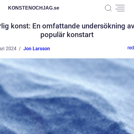
KONSTENOCHJAG.
se
rlig konst: En omfattande undersökning av
populär konstart
red
ari 2024
Jon Larsson