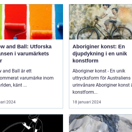
w and Ball: Utforska
Aboriginer konst: En
ansen i varumärkets
djupdykning i en unik
r
konstform
 and Ball är ett
Aboriginer konst - En unik
nommerat varumärke inom
uttrycksform för Australiens
rlden, känt ...
urinvånare Aboriginer konst är en
konstform...
uari 2024
18 januari 2024