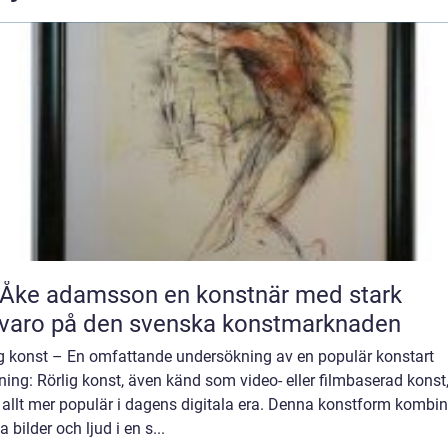
 adamsson en konstnär med stark
varo på den svenska konstmarknaden
ig konst – En omfattande undersökning av en populär konstart
ning: Rörlig konst, även känd som video- eller filmbaserad konst
t allt mer populär i dagens digitala era. Denna konstform kombin
ga bilder och ljud i en s...