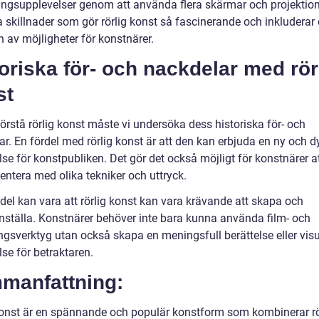
ningsupplevelser genom att använda flera skärmar och projektion
a skillnader som gör rörlig konst så fascinerande och inkluderar
n av möjligheter för konstnärer.
oriska för- och nackdelar med rör
st
förstå rörlig konst måste vi undersöka dess historiska för- och
ar. En fördel med rörlig konst är att den kan erbjuda en ny och 
se för konstpubliken. Det gör det också möjligt för konstnärer a
entera med olika tekniker och uttryck.
del kan vara att rörlig konst kan vara krävande att skapa och
tälla. Konstnärer behöver inte bara kunna använda film- och
ngsverktyg utan också skapa en meningsfull berättelse eller visu
se för betraktaren.
manfattning:
konst är en spännande och populär konstform som kombinerar rö