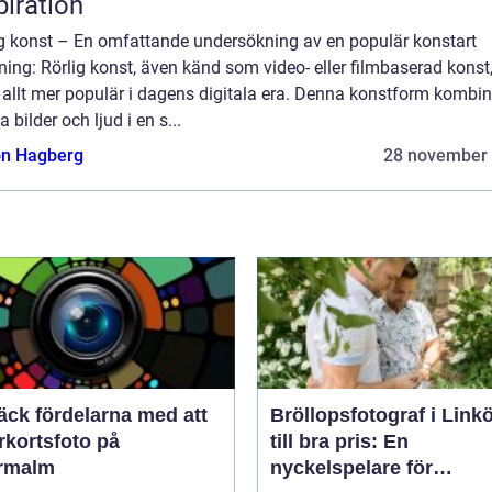
piration
ig konst – En omfattande undersökning av en populär konstart
ning: Rörlig konst, även känd som video- eller filmbaserad konst
t allt mer populär i dagens digitala era. Denna konstform kombin
ga bilder och ljud i en s...
n Hagberg
28 november
äck fördelarna med att
Bröllopsfotograf i Link
rkortsfoto på
till bra pris: En
rmalm
nyckelspelare för