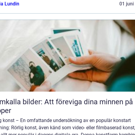
ia Lundin
01 juni
mkalla bilder: Att föreviga dina minnen på
pper
ig konst – En omfattande undersökning av en populär konstart
ning: Rörlig konst, även känd som video- eller filmbaserad konst
t allt mer populär i dagens digitala era. Denna konstform kombin