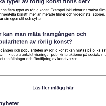
ka typer av rörlig konst finns det?
inns flera typer av rörlig konst. Exempel inkluderar narrativa filme
imentella konstfilmer, animerade filmer och videoinstallationer.
ar sin egen stil och syfte.
r kan man mäta framgången och
ulariteten av rörlig konst?
gången och populariteten av rörlig konst kan mätas på olika sät
an inkludera antalet visningar, publikinteraktioner på sociala me
et utställningar och försäljning av konstverken.
Läs fler inlägg här
 nyheter