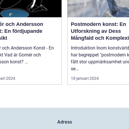
r och Andersson
Postmodern konst: En
t: En fördjupande
Utforskning av Dess
ikt
Mångfald och Komplexi
 och Andersson Konst - En
Introduktion Inom konstvärlden
mér och
har begreppet "postmodern k
Andersson konst? ...
fått stor uppmärksamhet un
se...
uari 2024
18 januari 2024
Adress