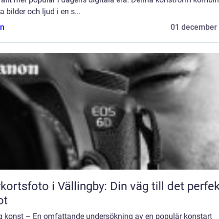
ga bilder och ljud i en s...
n
01 december
kortsfoto i Vällingby: Din väg till det perfe
ot
ig konst – En omfattande undersökning av en populär konstart