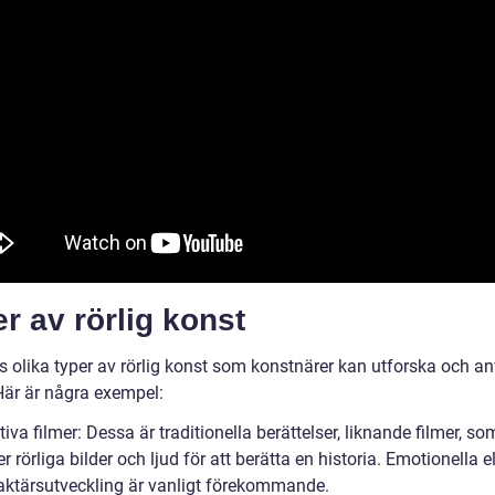
r av rörlig konst
ns olika typer av rörlig konst som konstnärer kan utforska och 
 Här är några exempel:
tiva filmer: Dessa är traditionella berättelser, liknande filmer, so
 rörliga bilder och ljud för att berätta en historia. Emotionella 
aktärsutveckling är vanligt förekommande.