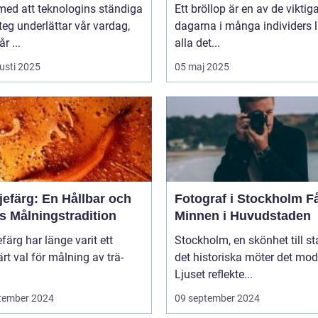
oförglömliga minnen
 med att teknologins ständiga
Ett bröllop är en av de viktig
eg underlättar vår vardag,
dagarna i många individers li
r ...
alla det...
usti 2025
05 maj 2025
jefärg: En Hållbar och
Fotograf i Stockholm Fånga
s Målningstradition
Minnen i Huvudstaden
efärg har länge varit ett
Stockholm, en skönhet till st
rt val för målning av trä-
det historiska möter det mod
Ljuset reflekte...
tember 2024
09 september 2024