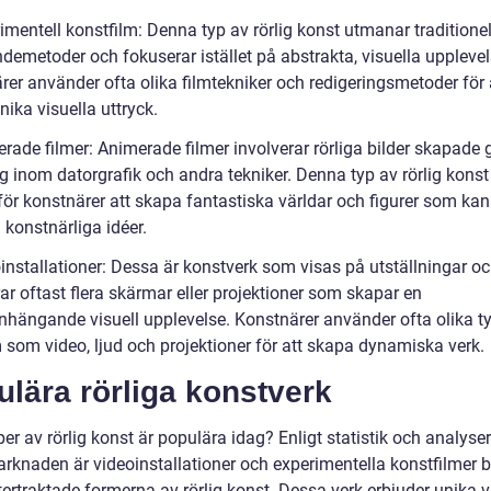
imentell konstfilm: Denna typ av rörlig konst utmanar traditione
demetoder och fokuserar istället på abstrakta, visuella upplevel
rer använder ofta olika filmtekniker och redigeringsmetoder för 
ika visuella uttryck.
erade filmer: Animerade filmer involverar rörliga bilder skapad
g inom datorgrafik och andra tekniker. Denna typ av rörlig konst
för konstnärer att skapa fantastiska världar och figurer som kan
 konstnärliga idéer.
oinstallationer: Dessa är konstverk som visas på utställningar o
ar oftast flera skärmar eller projektioner som skapar en
ängande visuell upplevelse. Konstnärer använder ofta olika ty
som video, ljud och projektioner för att skapa dynamiska verk.
lära rörliga konstverk
per av rörlig konst är populära idag? Enligt statistik och analyse
rknaden är videoinstallationer och experimentella konstfilmer 
ertraktade formerna av rörlig konst. Dessa verk erbjuder unika v