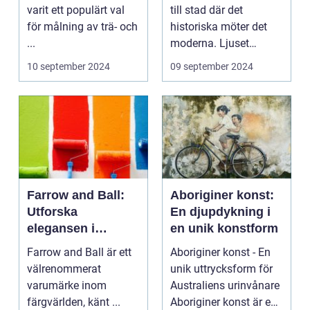
varit ett populärt val
till stad där det
för målning av trä- och
historiska möter det
...
moderna. Ljuset
reflekte...
10 september 2024
09 september 2024
Farrow and Ball:
Aboriginer konst:
Utforska
En djupdykning i
elegansen i
en unik konstform
varumärkets färger
Farrow and Ball är ett
Aboriginer konst - En
välrenommerat
unik uttrycksform för
varumärke inom
Australiens urinvånare
färgvärlden, känt ...
Aboriginer konst är en