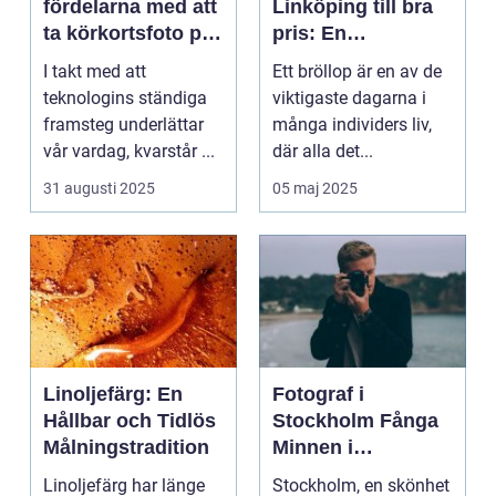
fördelarna med att
Linköping till bra
ta körkortsfoto på
pris: En
Östermalm
nyckelspelare för
I takt med att
Ett bröllop är en av de
oförglömliga
teknologins ständiga
viktigaste dagarna i
minnen
framsteg underlättar
många individers liv,
vår vardag, kvarstår ...
där alla det...
31 augusti 2025
05 maj 2025
Linoljefärg: En
Fotograf i
Hållbar och Tidlös
Stockholm Fånga
Målningstradition
Minnen i
Huvudstaden
Linoljefärg har länge
Stockholm, en skönhet