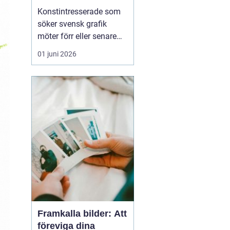
den svenska
Konstintresserade som
konstmarknaden
söker svensk grafik
möter förr eller senare
namnet bo åke
01 juni 2026
adamsson. Hans verk
dyker ofta upp i
sammanhang där fokus
ligger på tillgänglig,
samlarvänlig konst med
tydlig karaktär. För
många samlare handlar
intresset inte bara om ...
Framkalla bilder: Att
föreviga dina