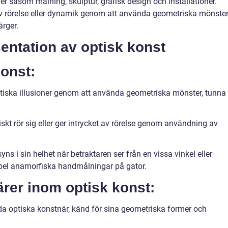
er såsom målning, skulptur, grafisk design och installationer.
av rörelse eller dynamik genom att använda geometriska mönster
ärger.
entation av optisk konst
konst:
iska illusioner genom att använda geometriska mönster, tunna
skt rör sig eller ger intrycket av rörelse genom användning av
s i sin helhet när betraktaren ser från en vissa vinkel eller
empel anamorfiska handmålningar på gator.
ärer inom optisk konst:
a optiska konstnär, känd för sina geometriska former och