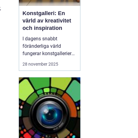
,
Konstgalleri: En
värld av kreativitet
och inspiration
I dagens snabbt
föränderliga värld
fungerar konstgallerier
som magiska platser där
28 november 2025
kreativitet möter
inspiration. Dessa
utrymmen är mer än
bara byggnader fyllda av
färgglada dukar; de är
levande arenor f&o...