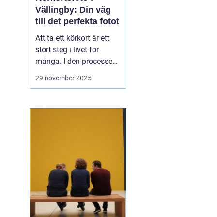
Vällingby: Din väg
till det perfekta fotot
Att ta ett körkort är ett
stort steg i livet för
många. I den processen
är körkortsfotot mer än
29 november 2025
bara en formalitet det är
en nödvändig del av
identiteten på kortet som
du kommer att visa upp
un...