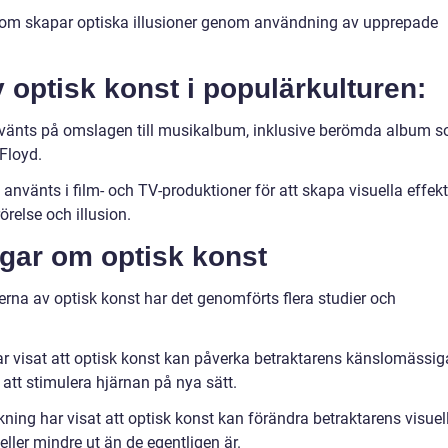
r som skapar optiska illusioner genom användning av upprepade
 optisk konst i populärkulturen:
vänts på omslagen till musikalbum, inklusive berömda album 
Floyd.
använts i film- och TV-produktioner för att skapa visuella effekt
örelse och illusion.
ngar om optisk konst
erna av optisk konst har det genomförts flera studier och
har visat att optisk konst kan påverka betraktarens känslomässig
tt stimulera hjärnan på nya sätt.
kning har visat att optisk konst kan förändra betraktarens visuel
 eller mindre ut än de egentligen är.