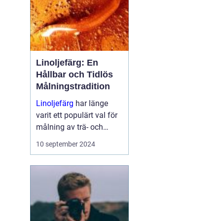
Linoljefärg: En
Hållbar och Tidlös
Målningstradition
Linoljefärg
har länge
varit ett populärt val för
målning av trä- och
järnytor, både inomhus
10 september 2024
och utomhus...