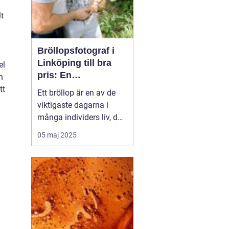
lt
Bröllopsfotograf i
Linköping till bra
el
pris: En
h
nyckelspelare för
tt
Ett bröllop är en av de
oförglömliga
viktigaste dagarna i
minnen
många individers liv, där
alla detaljer har
05 maj 2025
betydelse. En av dessa
detaljer, ofta förbisedd i
den omfattande
planeringen, är valet av
bröllopsfotograf i
Linköping. ...