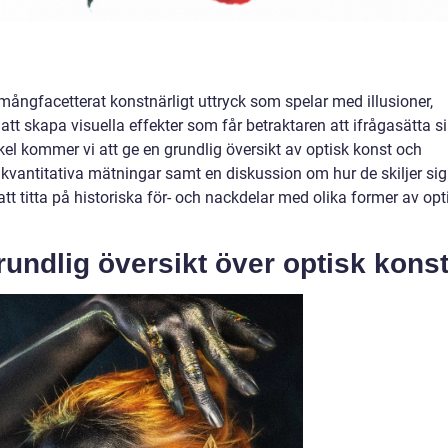
mångfacetterat konstnärligt uttryck som spelar med illusioner,
t att skapa visuella effekter som får betraktaren att ifrågasätta s
kel kommer vi att ge en grundlig översikt av optisk konst och
t, kvantitativa mätningar samt en diskussion om hur de skiljer sig
t titta på historiska för- och nackdelar med olika former av opt
undlig översikt över optisk kons