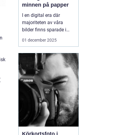
minnen på papper
I en digital era där
majoriteten av våra
bilder finns sparade i
molnet eller på våra
in
01 december 2025
smarta enheter, kan
framkalla bilder
Södermalm
te sig som
isk
en n...
t
Körkortsfoto i