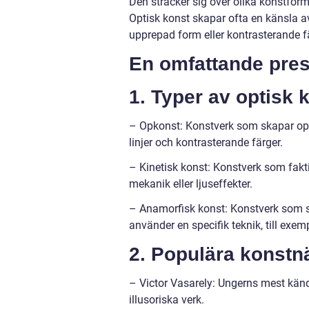
Den sträcker sig över olika konstform
Optisk konst skapar ofta en känsla 
upprepad form eller kontrasterande f
En omfattande pres
1. Typer av optisk 
– Opkonst: Konstverk som skapar opt
linjer och kontrasterande färger.
– Kinetisk konst: Konstverk som fakti
mekanik eller ljuseffekter.
– Anamorfisk konst: Konstverk som syn
använder en specifik teknik, till ex
2. Populära konstn
– Victor Vasarely: Ungerns mest känd
illusoriska verk.