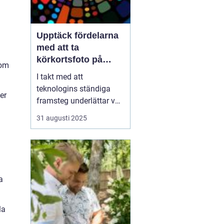
Upptäck fördelarna
med att ta
körkortsfoto på
som
Östermalm
I takt med att
teknologins ständiga
er
framsteg underlättar vår
vardag, kvarstår behovet
31 augusti 2025
av traditionella tjänster
som
körkortsfotografering.
Körkortsfoto på
Östermalm är en
a
avgörande lösnin...
la