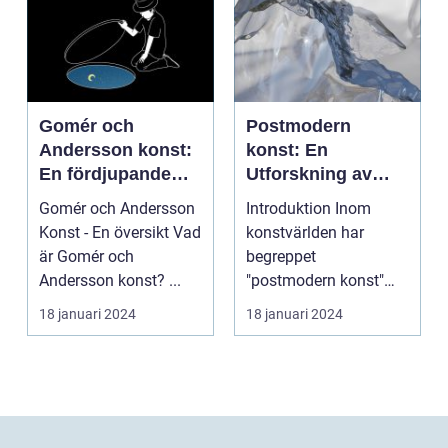
Gomér och
Postmodern
Andersson konst:
konst: En
En fördjupande
Utforskning av
översikt
Dess Mångfald
Gomér och Andersson
Introduktion Inom
och Komplexitet
Konst - En översikt Vad
konstvärlden har
är Gomér och
begreppet
Andersson konst? ...
"postmodern konst"
fått stor
18 januari 2024
18 januari 2024
uppmärksamhet under
de se...