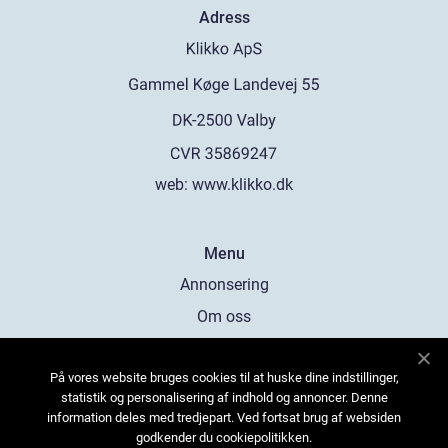
Adress
web:
www.klikko.dk
Menu
Annonsering
Om oss
Cookies
På vores website bruges cookies til at huske dine indstillinger,
Kontakta oss
statistik og personalisering af indhold og annoncer. Denne
Sitemap
information deles med tredjepart. Ved fortsat brug af websiden
godkender du cookiepolitikken.