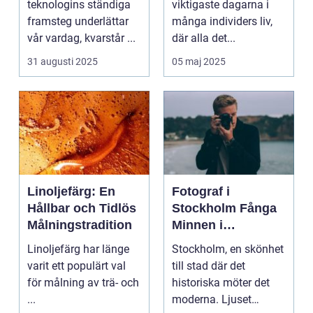
teknologins ständiga
viktigaste dagarna i
minnen
framsteg underlättar
många individers liv,
vår vardag, kvarstår ...
där alla det...
31 augusti 2025
05 maj 2025
Linoljefärg: En
Fotograf i
Hållbar och Tidlös
Stockholm Fånga
Målningstradition
Minnen i
Huvudstaden
Linoljefärg har länge
Stockholm, en skönhet
varit ett populärt val
till stad där det
för målning av trä- och
historiska möter det
...
moderna. Ljuset