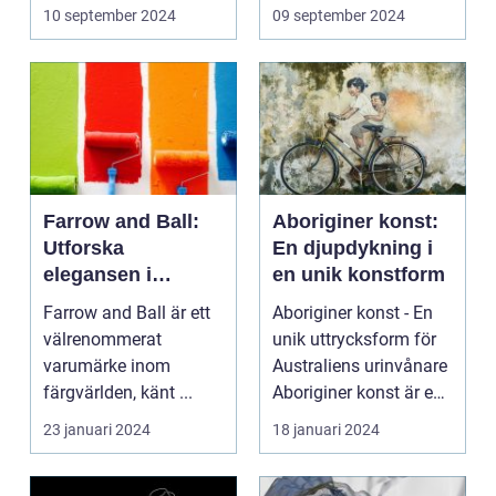
reflekte...
10 september 2024
09 september 2024
Farrow and Ball:
Aboriginer konst:
Utforska
En djupdykning i
elegansen i
en unik konstform
varumärkets färger
Farrow and Ball är ett
Aboriginer konst - En
välrenommerat
unik uttrycksform för
varumärke inom
Australiens urinvånare
färgvärlden, känt ...
Aboriginer konst är en
konstform...
23 januari 2024
18 januari 2024