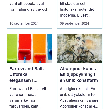
varit ett populärt val
till stad där det
för målning av trä- och
historiska möter det
...
moderna. Ljuset
reflekte...
10 september 2024
09 september 2024
Farrow and Ball:
Aboriginer konst:
Utforska
En djupdykning i
elegansen i
en unik konstform
varumärkets färger
Farrow and Ball är ett
Aboriginer konst - En
välrenommerat
unik uttrycksform för
varumärke inom
Australiens urinvånare
färgvärlden, känt ...
Aboriginer konst är en