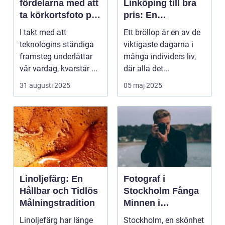
fördelarna med att
Linköping till bra
ta körkortsfoto på
pris: En
Östermalm
nyckelspelare för
I takt med att
Ett bröllop är en av de
oförglömliga
teknologins ständiga
viktigaste dagarna i
minnen
framsteg underlättar
många individers liv,
vår vardag, kvarstår ...
där alla det...
31 augusti 2025
05 maj 2025
Linoljefärg: En
Fotograf i
Hållbar och Tidlös
Stockholm Fånga
Målningstradition
Minnen i
Huvudstaden
Linoljefärg har länge
Stockholm, en skönhet