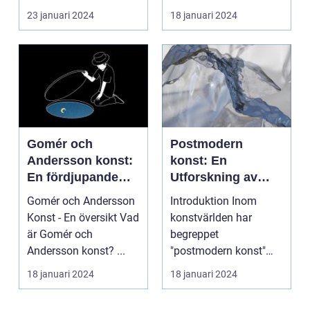
konstform...
23 januari 2024
18 januari 2024
Gomér och
Postmodern
Andersson konst:
konst: En
En fördjupande
Utforskning av
översikt
Dess Mångfald
Gomér och Andersson
Introduktion Inom
och Komplexitet
Konst - En översikt Vad
konstvärlden har
är Gomér och
begreppet
Andersson konst? ...
"postmodern konst"
fått stor
18 januari 2024
18 januari 2024
uppmärksamhet under
de se...