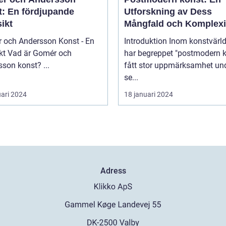
t: En fördjupande
Utforskning av Dess
ikt
Mångfald och Komplexi
 och Andersson Konst - En
Introduktion Inom konstvärlden
mér och
har begreppet "postmodern k
Andersson konst? ...
fått stor uppmärksamhet un
se...
uari 2024
18 januari 2024
Adress