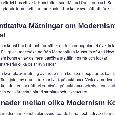
ka värdet hos ett verk. Konstnärer som Marcel Duchamp och Sol 
brytande inom detta område och utforskade nya sätt att tänka k
ntitativa Mätningar om Modernis
st
m konst har haft och fortsätter att ha stor popularitet över hel
. Enligt en undersökning från Metropolitan Museum of Art i New 
sm konst en av de mest besökta utställningarna och lockar
kare från olika delar av världen.
n kvantitativ mätning av modernism konstens popularitet kan 
örsäljning av moderna konstverk på auktioner. Verk av modern
 konstnärer har nått rekordnivåer på auktioner och visar en öka
ågan och värdering bland samlare och investerare.
llnader mellan olika Modernism K
tt modernism konst delar övergripande teman och uttrycksformer