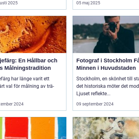
usti 2025
05 maj 2025
jefärg: En Hållbar och
Fotograf i Stockholm Fånga
s Målningstradition
Minnen i Huvudstaden
efärg har länge varit ett
Stockholm, en skönhet till st
rt val för målning av trä-
det historiska möter det mod
Ljuset reflekte...
tember 2024
09 september 2024