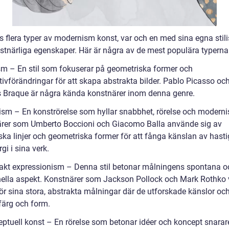
s flera typer av modernism konst, var och en med sina egna stili
stnärliga egenskaper. Här är några av de mest populära typerna
sm – En stil som fokuserar på geometriska former och
tivförändringar för att skapa abstrakta bilder. Pablo Picasso oc
 Braque är några kända konstnärer inom denna genre.
rism – En konströrelse som hyllar snabbhet, rörelse och moderni
rer som Umberto Boccioni och Giacomo Balla använde sig av
ka linjer och geometriska former för att fånga känslan av hasti
gi i sina verk.
rakt expressionism – Denna stil betonar målningens spontana o
ella aspekt. Konstnärer som Jackson Pollock och Mark Rothko 
ör sina stora, abstrakta målningar där de utforskade känslor och
ärg och form.
eptuell konst – En rörelse som betonar idéer och koncept snarar