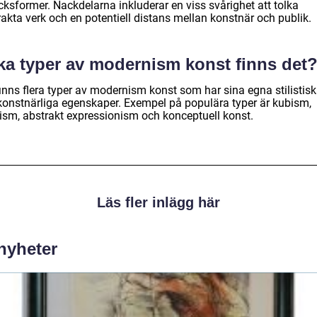
cksformer. Nackdelarna inkluderar en viss svårighet att tolka
akta verk och en potentiell distans mellan konstnär och publik.
lka typer av modernism konst finns det
finns flera typer av modernism konst som har sina egna stilistis
konstnärliga egenskaper. Exempel på populära typer är kubism,
rism, abstrakt expressionism och konceptuell konst.
Läs fler inlägg här
 nyheter