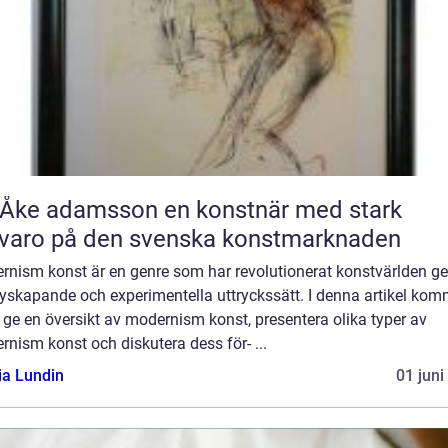
 adamsson en konstnär med stark
varo på den svenska konstmarknaden
rnism konst är en genre som har revolutionerat konstvärlden 
nyskapande och experimentella uttryckssätt. I denna artikel kom
t ge en översikt av modernism konst, presentera olika typer av
nism konst och diskutera dess för- ...
ia Lundin
01 juni