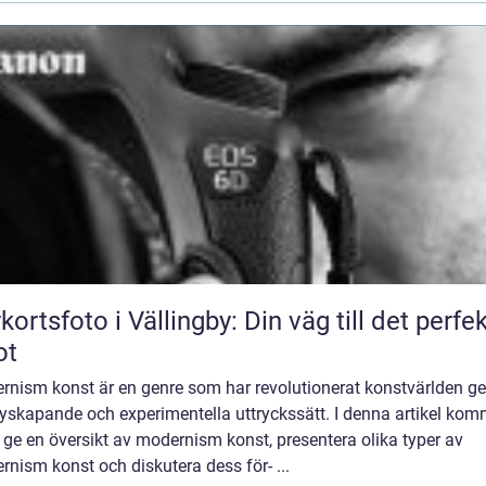
kortsfoto i Vällingby: Din väg till det perfe
ot
rnism konst är en genre som har revolutionerat konstvärlden 
nyskapande och experimentella uttryckssätt. I denna artikel kom
t ge en översikt av modernism konst, presentera olika typer av
nism konst och diskutera dess för- ...