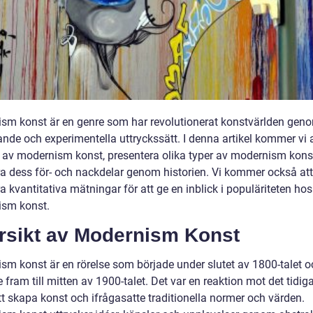
sm konst är en genre som har revolutionerat konstvärlden geno
nde och experimentella uttryckssätt. I denna artikel kommer vi a
t av modernism konst, presentera olika typer av modernism kons
ra dess för- och nackdelar genom historien. Vi kommer också att
a kvantitativa mätningar för att ge en inblick i populäriteten hos
sm konst.
rsikt av Modernism Konst
sm konst är en rörelse som började under slutet av 1800-talet o
e fram till mitten av 1900-talet. Det var en reaktion mot det tidig
tt skapa konst och ifrågasatte traditionella normer och värden.