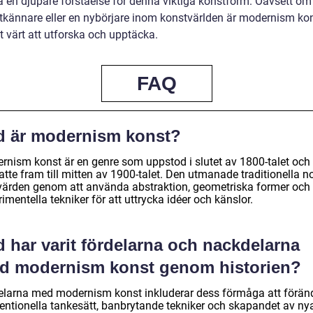
få en djupare förståelse för denna viktiga konstform. Oavsett om
tkännare eller en nybörjare inom konstvärlden är modernism ko
vt värt att utforska och upptäcka.
FAQ
d är modernism konst?
rnism konst är en genre som uppstod i slutet av 1800-talet och
atte fram till mitten av 1900-talet. Den utmanade traditionella 
värden genom att använda abstraktion, geometriska former och
imentella tekniker för att uttrycka idéer och känslor.
 har varit fördelarna och nackdelarna
d modernism konst genom historien?
elarna med modernism konst inkluderar dess förmåga att förän
entionella tankesätt, banbrytande tekniker och skapandet av ny