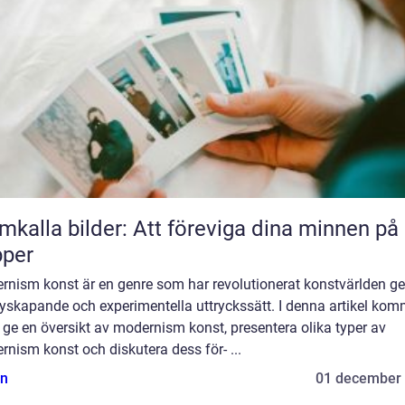
mkalla bilder: Att föreviga dina minnen på
pper
rnism konst är en genre som har revolutionerat konstvärlden 
nyskapande och experimentella uttryckssätt. I denna artikel kom
t ge en översikt av modernism konst, presentera olika typer av
nism konst och diskutera dess för- ...
n
01 december