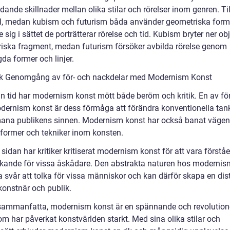
dande skillnader mellan olika stilar och rörelser inom genren. Til
, medan kubism och futurism båda använder geometriska forme
de sig i sättet de porträtterar rörelse och tid. Kubism bryter ner obj
iska fragment, medan futurism försöker avbilda rörelse genom
da former och linjer.
sk Genomgång av för- och nackdelar med Modernism Konst
in tid har modernism konst mött både beröm och kritik. En av fö
ernism konst är dess förmåga att förändra konventionella tan
ana publikens sinnen. Modernism konst har också banat vägen
sformer och tekniker inom konsten.
sidan har kritiker kritiserat modernism konst för att vara förståe
kande för vissa åskådare. Den abstrakta naturen hos modernis
a svår att tolka för vissa människor och kan därför skapa en dis
konstnär och publik.
 sammanfatta, modernism konst är en spännande och revolutio
om har påverkat konstvärlden starkt. Med sina olika stilar och