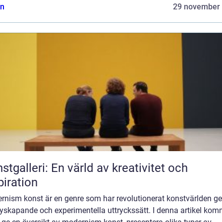
n
29 november
stgalleri: En värld av kreativitet och
piration
rnism konst är en genre som har revolutionerat konstvärlden 
nyskapande och experimentella uttryckssätt. I denna artikel kom