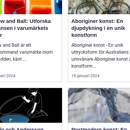
w and Ball: Utforska
Aboriginer konst: En
ansen i varumärkets
djupdykning i en unik
r
konstform
 and Ball är ett
Aboriginer konst - En unik
nommerat varumärke inom
uttrycksform för Australiens
rlden, känt ...
urinvånare Aboriginer konst är en
konstform...
uari 2024
18 januari 2024
r och Andersson
Postmodern konst: En