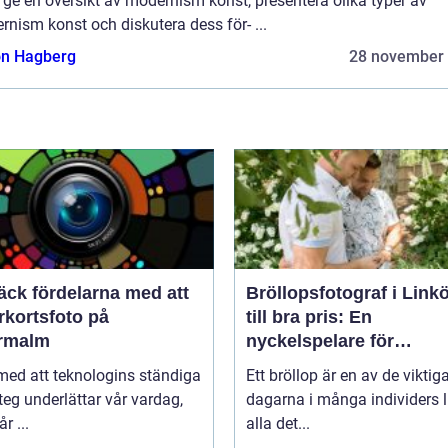
t ge en översikt av modernism konst, presentera olika typer av
nism konst och diskutera dess för- ...
n Hagberg
28 november
äck fördelarna med att
Bröllopsfotograf i Link
rkortsfoto på
till bra pris: En
rmalm
nyckelspelare för
oförglömliga minnen
 med att teknologins ständiga
Ett bröllop är en av de viktig
eg underlättar vår vardag,
dagarna i många individers li
r ...
alla det...