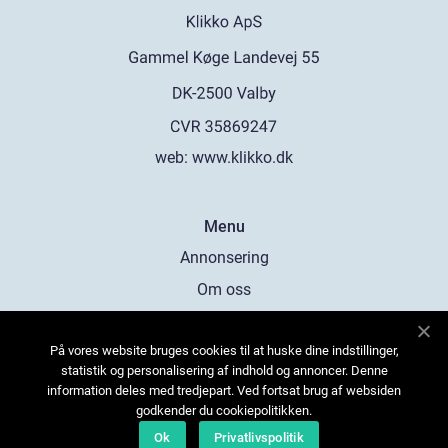
web:
www.klikko.dk
Menu
Annonsering
Om oss
Cookies
På vores website bruges cookies til at huske dine indstillinger,
Kontakta oss
statistik og personalisering af indhold og annoncer. Denne
Sitemap
information deles med tredjepart. Ved fortsat brug af websiden
godkender du cookiepolitikken.
Ok
Privatlivspolitik