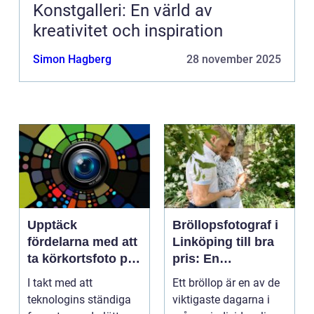
Konstgalleri: En värld av
kreativitet och inspiration
Simon Hagberg
28 november 2025
Upptäck
Bröllopsfotograf i
fördelarna med att
Linköping till bra
ta körkortsfoto på
pris: En
Östermalm
nyckelspelare för
I takt med att
Ett bröllop är en av de
oförglömliga
teknologins ständiga
viktigaste dagarna i
minnen