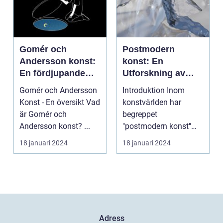
Gomér och
Postmodern
Andersson konst:
konst: En
En fördjupande
Utforskning av
översikt
Dess Mångfald
Gomér och Andersson
Introduktion Inom
och Komplexitet
Konst - En översikt Vad
konstvärlden har
är Gomér och
begreppet
Andersson konst? ...
"postmodern konst"
fått stor
18 januari 2024
18 januari 2024
uppmärksamhet under
de se...
Adress