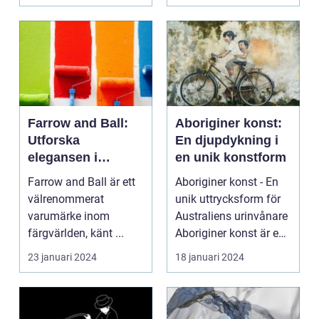
Farrow and Ball:
Aboriginer konst:
Utforska
En djupdykning i
elegansen i
en unik konstform
varumärkets färger
Farrow and Ball är ett
Aboriginer konst - En
välrenommerat
unik uttrycksform för
varumärke inom
Australiens urinvånare
färgvärlden, känt ...
Aboriginer konst är en
konstform...
23 januari 2024
18 januari 2024