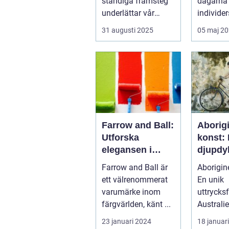
ständiga framsteg
dagarna
underlättar vår
individers
vardag, kvarstår ...
alla det..
31 augusti 2025
05 maj 2
Farrow and Ball:
Aborig
Utforska
konst:
elegansen i
djupdy
varumärkets
unik k
Farrow and Ball är
Aborigine
färger
ett välrenommerat
En unik
varumärke inom
uttrycks
färgvärlden, känt ...
Australi
urinvåna
23 januari 2024
18 januar
Aborigin