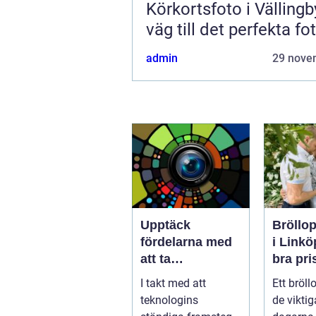
Körkortsfoto i Vällingb
väg till det perfekta fo
admin
29 nove
Upptäck
Bröllop
fördelarna med
i Linköp
att ta
bra pri
körkortsfoto på
nyckel
I takt med att
Ett bröll
Östermalm
för ofö
teknologins
de viktig
minne