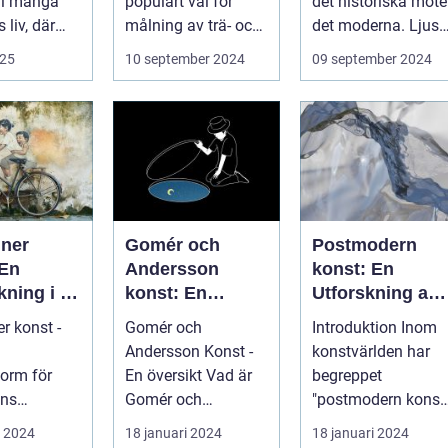
 i många
populärt val för
det historiska möte
 liv, där
målning av trä- och
det moderna. Ljuse
.
...
reflekte...
025
10 september 2024
09 september 2024
iner
Gomér och
Postmodern
 En
Andersson
konst: En
kning i en
konst: En
Utforskning av
onstform
fördjupande
Dess Mångfald
r konst -
Gomér och
Introduktion Inom
översikt
och Komplexite
Andersson Konst -
konstvärlden har
form för
En översikt Vad är
begreppet
ens
Gomér och
"postmodern konst
re
Andersson konst? ...
fått stor
i 2024
18 januari 2024
18 januari 2024
er konst är
uppmärksamhet