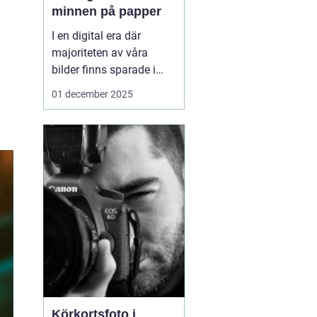
minnen på papper
I en digital era där
majoriteten av våra
bilder finns sparade i
molnet eller på våra
01 december 2025
smarta enheter, kan
framkalla bilder
Södermalm
te sig som
en n...
Körkortsfoto i