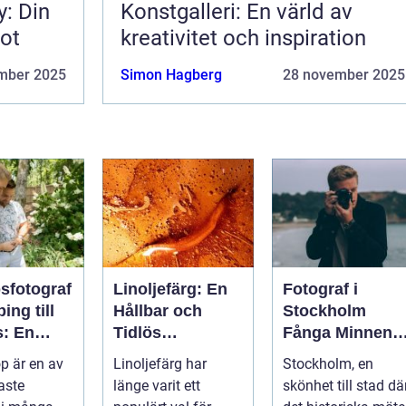
y: Din
Konstgalleri: En värld av
tot
kreativitet och inspiration
mber 2025
Simon Hagberg
28 november 2025
sfotograf
Linoljefärg: En
Fotograf i
ing till
Hållbar och
Stockholm
s: En
Tidlös
Fånga Minnen i
spelare
Målningstraditio
Huvudstaden
op är en av
Linoljefärg har
Stockholm, en
rglömliga
n
aste
länge varit ett
skönhet till stad dä
n