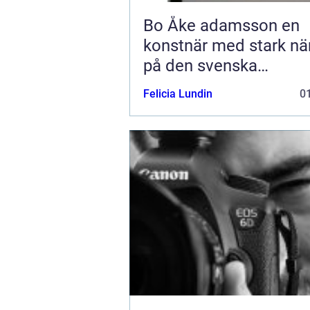
Bo Åke adamsson en
konstnär med stark nä
på den svenska
konstmarknaden
Felicia Lundin
01