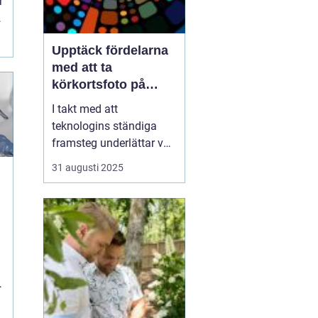
r
t
Upptäck fördelarna
med att ta
körkortsfoto på
Östermalm
I takt med att
teknologins ständiga
framsteg underlättar vår
vardag, kvarstår behovet
31 augusti 2025
av traditionella tjänster
som
körkortsfotografering.
Körkortsfoto på
t
Östermalm är en
avgörande lösnin...
"