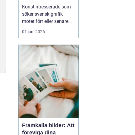
den svenska
Konstintresserade som
konstmarknaden
söker svensk grafik
möter förr eller senare
namnet bo åke
01 juni 2026
adamsson. Hans verk
dyker ofta upp i
sammanhang där fokus
ligger på tillgänglig,
samlarvänlig konst med
tydlig karaktär. För
många samlare handlar
intresset inte bara om ...
Framkalla bilder: Att
föreviga dina