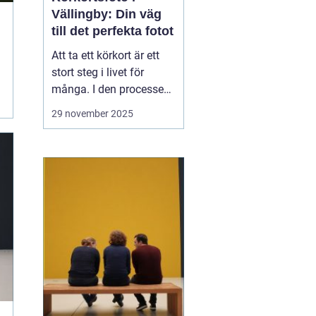
Vällingby: Din väg
till det perfekta fotot
Att ta ett körkort är ett
stort steg i livet för
många. I den processen
är körkortsfotot mer än
29 november 2025
bara en formalitet det är
en nödvändig del av
identiteten på kortet som
du kommer att visa upp
un...