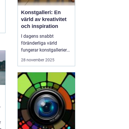
Konstgalleri: En
värld av kreativitet
och inspiration
I dagens snabbt
föränderliga värld
fungerar konstgallerier
som magiska platser där
28 november 2025
kreativitet möter
inspiration. Dessa
utrymmen är mer än
bara byggnader fyllda av
färgglada dukar; de är
levande arenor f&o...
r