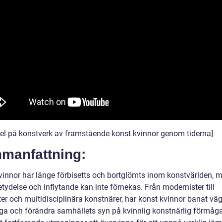
el på konstverk av framstående konst kvinnor genom tiderna]
manfattning:
vinnor har länge förbisetts och bortglömts inom konstvärlden, 
tydelse och inflytande kan inte förnekas. Från modernister till
er och multidisciplinära konstnärer, har konst kvinnor banat väg 
gga och förändra samhällets syn på kvinnlig konstnärlig förmåg