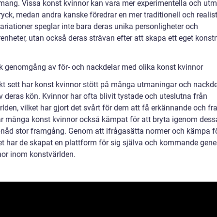
ang. Vissa konst kvinnor kan vara mer experimentella och ut
ttryck, medan andra kanske föredrar en mer traditionell och realisti
ariationer speglar inte bara deras unika personligheter och
renheter, utan också deras strävan efter att skapa ett eget konstn
sk genomgång av för- och nackdelar med olika konst kvinnor
skt sett har konst kvinnor stött på många utmaningar och nackde
 deras kön. Kvinnor har ofta blivit tystade och uteslutna från
lden, vilket har gjort det svårt för dem att få erkännande och f
r många konst kvinnor också kämpat för att bryta igenom dess
nåd stor framgång. Genom att ifrågasätta normer och kämpa f
et har de skapat en plattform för sig själva och kommande gene
nor inom konstvärlden.