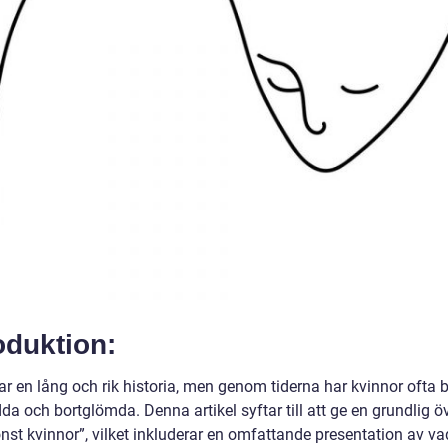
oduktion:
r en lång och rik historia, men genom tiderna har kvinnor ofta bl
da och bortglömda. Denna artikel syftar till att ge en grundlig ö
nst kvinnor”, vilket inkluderar en omfattande presentation av vad