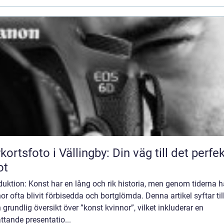
kortsfoto i Vällingby: Din väg till det perfe
ot
duktion: Konst har en lång och rik historia, men genom tiderna h
or ofta blivit förbisedda och bortglömda. Denna artikel syftar till
 grundlig översikt över ”konst kvinnor”, vilket inkluderar en
tande presentatio...