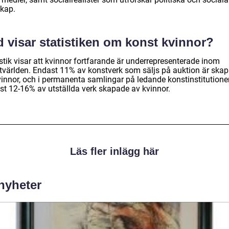
kap.
 visar statistiken om konst kvinnor?
stik visar att kvinnor fortfarande är underrepresenterade inom
tvärlden. Endast 11% av konstverk som säljs på auktion är ska
vinnor, och i permanenta samlingar på ledande konstinstitutioner
st 12-16% av utställda verk skapade av kvinnor.
Läs fler inlägg här
 nyheter