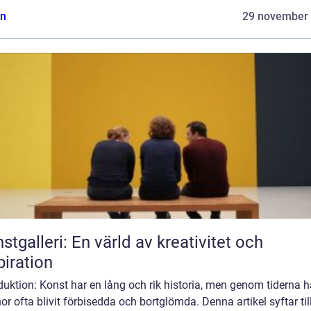
n
29 november
stgalleri: En värld av kreativitet och
piration
duktion: Konst har en lång och rik historia, men genom tiderna h
or ofta blivit förbisedda och bortglömda. Denna artikel syftar till