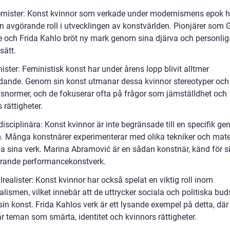
rnister: Konst kvinnor som verkade under modernismens epok h
en avgörande roll i utvecklingen av konstvärlden. Pionjärer som 
e och Frida Kahlo bröt ny mark genom sina djärva och personlig
sätt.
ister: Feministisk konst har under årens lopp blivit alltmer
dande. Genom sin konst utmanar dessa kvinnor stereotyper och
snormer, och de fokuserar ofta på frågor som jämställdhet och
 rättigheter.
disciplinära: Konst kvinnor är inte begränsade till en specifik gen
 Många konstnärer experimenterar med olika tekniker och mater
pa sina verk. Marina Abramović är en sådan konstnär, känd för s
rande performancekonstverk.
lrealister: Konst kvinnor har också spelat en viktig roll inom
alismen, vilket innebär att de uttrycker sociala och politiska bu
in konst. Frida Kahlos verk är ett lysande exempel på detta, där
r teman som smärta, identitet och kvinnors rättigheter.