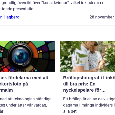
 grundlig översikt över ”konst kvinnor”, vilket inkluderar en
tande presentatio...
n Hagberg
28 november
äck fördelarna med att
Bröllopsfotograf i Link
rkortsfoto på
till bra pris: En
rmalm
nyckelspelare för
oförglömliga minnen
 med att teknologins ständiga
Ett bröllop är en av de viktig
eg underlättar vår vardag,
dagarna i många individers li
r ...
alla det...