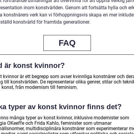
t fortfarande utmaningar att övervinna för att uppnå verklig jäm
resentation inom konstvärlden. Genom att fortsätta hylla och e
ga konstnärers verk kan vi förhoppningsvis skapa en mer inklud
ställd konstvärld för framtida generationer.
FAQ
d är konst kvinnor?
t kvinnor är ett begrepp som avser kvinnliga konstnärer och der
g till konstvärlden. De representerar olika genrer, stilar och tekni
 konst, från modernism till feminism.
ka typer av konst kvinnor finns det?
finns många typer av konst kvinnor, inklusive modernister som
gia OKeeffe och Frida Kahlo, feminister som utmanar
ällsnormer, multidisciplinära konstnärer som experimenterar m
 medier, samt socialrealister som utforskar politiska och sociala