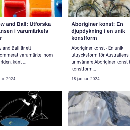
w and Ball: Utforska
Aboriginer konst: En
ansen i varumärkets
djupdykning i en unik
r
konstform
 and Ball är ett
Aboriginer konst - En unik
nommerat varumärke inom
uttrycksform för Australiens
rlden, känt ...
urinvånare Aboriginer konst är en
konstform...
uari 2024
18 januari 2024