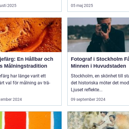
usti 2025
05 maj 2025
jefärg: En Hållbar och
Fotograf i Stockholm Fånga
s Målningstradition
Minnen i Huvudstaden
efärg har länge varit ett
Stockholm, en skönhet till st
rt val för målning av trä-
det historiska möter det mod
Ljuset reflekte...
tember 2024
09 september 2024