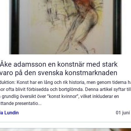
 adamsson en konstnär med stark
varo på den svenska konstmarknaden
duktion: Konst har en lång och rik historia, men genom tiderna h
or ofta blivit förbisedda och bortglömda. Denna artikel syftar till
 grundlig översikt över ”konst kvinnor”, vilket inkluderar en
tande presentatio...
ia Lundin
01 juni