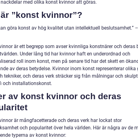
 nackdelar med olika konst kvinnor att göras.
 är ”konst kvinnor”?
an göra konst av hög kvalitet utan intellektuell beslutsamhet.” 
vinnor är ett begrepp som avser kvinnliga konstnärer och deras 
stvärlden. Under lång tid har kvinnor haft en underordnad och
liserad roll inom konst, men på senare tid har det skett en ökan
nde av deras betydelse. Kvinnor inom konst representerar olika 
ch tekniker, och deras verk sträcker sig från målningar och skulptu
i och installationskonst.
er av konst kvinnor och deras
laritet
vinnor är mångfacetterade och deras verk har lockat stor
samhet och popularitet över hela världen. Här är några av de 
ende typerna av konst kvinnor: