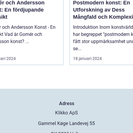
r och Andersson
Postmodern konst: En
t: En fördjupande
Utforskning av Dess
ikt
Mångfald och Komplexi
 och Andersson Konst - En
Introduktion Inom konstvärlden
mér och
har begreppet "postmodern k
Andersson konst? ...
fått stor uppmärksamhet un
se...
uari 2024
18 januari 2024
Adress