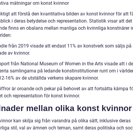
ativa mätningar om konst kvinnor
iktigt att förstå den kvantitativa bilden av konst kvinnor för att f
nblick i deras betydelse och representation. Statistik visar att det
ande finns en obalans mellan manliga och kvinnliga konstnärer 
rlden:
udie från 2019 visade att endast 11% av konstverk som säljs på
ade av kvinnor.
pport från National Museum of Women in the Arts visade att i d
nta samlingarna på ledande konstinstitutioner runt om i världe
12-16% av de utställda verkens skapare kvinnor.
iffror är oroande och pekar på behovet av att fortsätta kämpa f
t och representation för konst kvinnor.
lnader mellan olika konst kvinnor
innor kan skilja sig från varandra på olika sätt, inklusive deras
rliga stil, val av ämnen och teman, samt deras politiska och soc