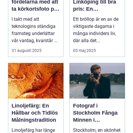
fördelarna med att
Linköping till bra
ta körkortsfoto på
pris: En
Östermalm
nyckelspelare för
I takt med att
Ett bröllop är en av de
oförglömliga
teknologins ständiga
viktigaste dagarna i
minnen
framsteg underlättar
många individers liv,
vår vardag, kvarstår ...
där alla det...
31 augusti 2025
05 maj 2025
Linoljefärg: En
Fotograf i
Hållbar och Tidlös
Stockholm Fånga
Målningstradition
Minnen i
Huvudstaden
Linoljefärg har länge
Stockholm, en skönhet