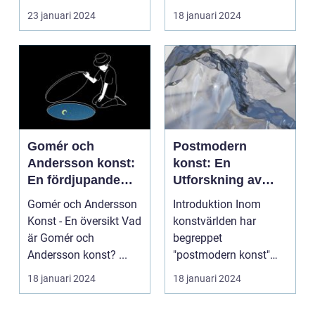
konstform...
23 januari 2024
18 januari 2024
Gomér och
Postmodern
Andersson konst:
konst: En
En fördjupande
Utforskning av
översikt
Dess Mångfald
Gomér och Andersson
Introduktion Inom
och Komplexitet
Konst - En översikt Vad
konstvärlden har
är Gomér och
begreppet
Andersson konst? ...
"postmodern konst"
fått stor
18 januari 2024
18 januari 2024
uppmärksamhet under
de se...