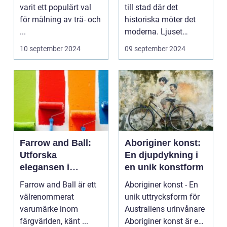
varit ett populärt val
till stad där det
för målning av trä- och
historiska möter det
...
moderna. Ljuset
reflekte...
10 september 2024
09 september 2024
Farrow and Ball:
Aboriginer konst:
Utforska
En djupdykning i
elegansen i
en unik konstform
varumärkets färger
Farrow and Ball är ett
Aboriginer konst - En
välrenommerat
unik uttrycksform för
varumärke inom
Australiens urinvånare
färgvärlden, känt ...
Aboriginer konst är en