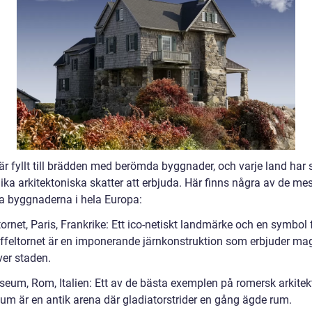
är fyllt till brädden med berömda byggnader, och varje land har 
ka arkitektoniska skatter att erbjuda. Här finns några av de mes
 byggnaderna i hela Europa:
tornet, Paris, Frankrike: Ett ico-netiskt landmärke och en symbol 
Eiffeltornet är en imponerande järnkonstruktion som erbjuder mag
ver staden.
seum, Rom, Italien: Ett av de bästa exemplen på romersk arkitekt
um är en antik arena där gladiatorstrider en gång ägde rum.