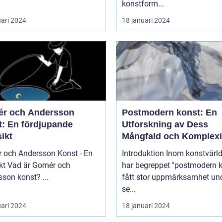
konstform...
uari 2024
18 januari 2024
r och Andersson
Postmodern konst: En
t: En fördjupande
Utforskning av Dess
ikt
Mångfald och Komplexi
 och Andersson Konst - En
Introduktion Inom konstvärlden
mér och
har begreppet "postmodern k
Andersson konst? ...
fått stor uppmärksamhet un
se...
uari 2024
18 januari 2024