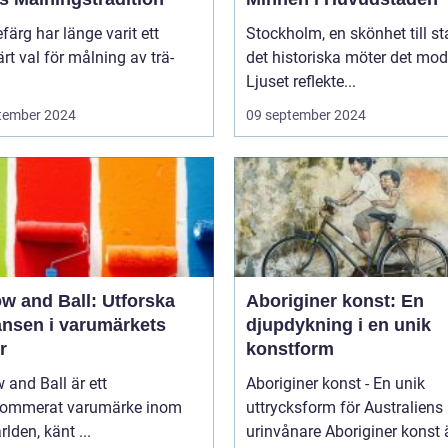
efärg har länge varit ett
Stockholm, en skönhet till st
rt val för målning av trä-
det historiska möter det mod
Ljuset reflekte...
tember 2024
09 september 2024
w and Ball: Utforska
Aboriginer konst: En
ansen i varumärkets
djupdykning i en unik
r
konstform
 and Ball är ett
Aboriginer konst - En unik
nommerat varumärke inom
uttrycksform för Australiens
rlden, känt ...
urinvånare Aboriginer konst är en