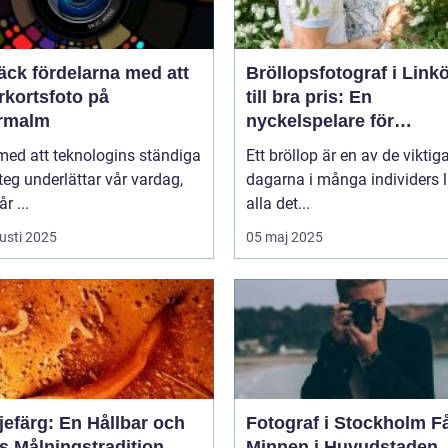
äck fördelarna med att
Bröllopsfotograf i Link
rkortsfoto på
till bra pris: En
rmalm
nyckelspelare för
oförglömliga minnen
 med att teknologins ständiga
Ett bröllop är en av de viktig
eg underlättar vår vardag,
dagarna i många individers li
r ...
alla det...
usti 2025
05 maj 2025
jefärg: En Hållbar och
Fotograf i Stockholm Fånga
s Målningstradition
Minnen i Huvudstaden