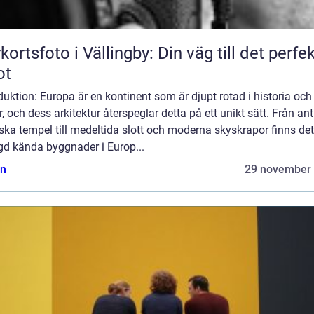
kortsfoto i Vällingby: Din väg till det perfe
ot
duktion: Europa är en kontinent som är djupt rotad i historia och
r, och dess arkitektur återspeglar detta på ett unikt sätt. Från an
ska tempel till medeltida slott och moderna skyskrapor finns det
d kända byggnader i Europ...
n
29 november