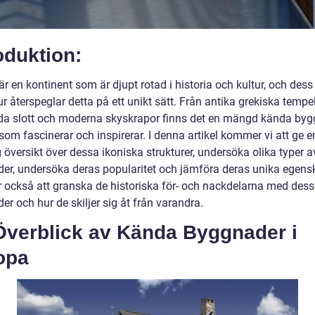
oduktion:
r en kontinent som är djupt rotad i historia och kultur, och dess
ur återspeglar detta på ett unikt sätt. Från antika grekiska tempel 
da slott och moderna skyskrapor finns det en mängd kända byg
om fascinerar och inspirerar. I denna artikel kommer vi att ge e
 översikt över dessa ikoniska strukturer, undersöka olika typer 
er, undersöka deras popularitet och jämföra deras unika egensk
också att granska de historiska för- och nackdelarna med des
r och hur de skiljer sig åt från varandra.
Överblick av Kända Byggnader i
opa