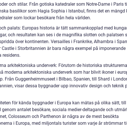
oder och stilar. Från gotiska katedraler som Notre-Dame i Paris ti
nska basilikor som Hagia Sophia i Istanbul, finns det en mängd 
edraler som lockar besökare från hela världen.
 och palats: Europas historia är tätt sammankopplad med kunga
ngar, och resultaten kan ses i de magnifika slotten och palatsen
spridda över kontinenten. Versailles i Frankrike, Alhambra i Spa
 Castle i Storbritannien är bara några exempel på imponerande
a residens.
na arkitektoniska underverk: Förutom de historiska strukturerna
så moderna arkitektoniska underverk som har blivit ikoner i euro
p. Från Guggenheimmuseet i Bilbao, Spanien, till Shard i Londo
tannien, visar dessa byggnader upp innovativ design och teknik p
teten för kända byggnader i Europa kan mätas på olika sätt, till
 genom antalet besökare, sociala medier-deltagande och utmärk
ornet, Colosseum och Parthenon är några av de mest besökta
onerna i Europa, med miljontals turister som varje år strömmar ti