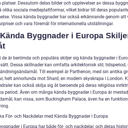
a platser. Dessutom delas bilder och upplevelser av dessa bygg
å olika sociala medieplattformar, vilket bidrar till deras popularit
lse. Vissa kända byggnader har också erkännande genom att 
urpriser och vara föremål för internationella utställningar.
 Kända Byggnader i Europa Skilje
åt
tt de är berömda och populära skiljer sig kända byggnader i Euro
 sätt. Dessa skillnader kan omfatta arkitektonisk stil, tidsperiod, 
ändningsändamål. Till exempel är Parthenon, med sin antika gr
tur, helt annorlunda mot Shard, en modern skyskrapa i London. K
draler kan också skilja sig åt beroende på deras religiösa inrikt
ska period. Även om många kända byggnader i Europa är mestad
ndamål, kan vissa, som Buckingham Palace, även ha en funktion
ing.
ska För- och Nackdelar med Kända Byggnader i Europa
yggnader i Europa har både för- och nackdelar, och deras histor