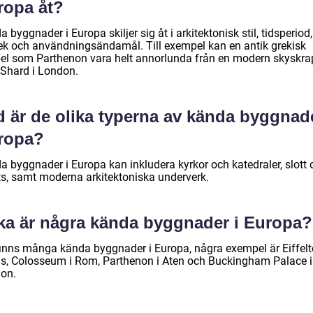
ropa åt?
 byggnader i Europa skiljer sig åt i arkitektonisk stil, tidsperiod,
lek och användningsändamål. Till exempel kan en antik grekisk
el som Parthenon vara helt annorlunda från en modern skyskra
Shard i London.
d är de olika typerna av kända byggnade
ropa?
a byggnader i Europa kan inkludera kyrkor och katedraler, slott 
ts, samt moderna arkitektoniska underverk.
lka är några kända byggnader i Europa?
finns många kända byggnader i Europa, några exempel är Eiffelt
ris, Colosseum i Rom, Parthenon i Aten och Buckingham Palace i
on.