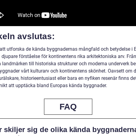
keln avslutas:
tt utforska de kända byggnadernas mångfald och betydelse i 
n djupare förståelse för kontinentens rika arkitektoniska arv. Frå
a landmärken till historiska strukturer och moderna underverk be
yggnader vårt kulturarv och kontinentens skönhet. Oavsett om d
urälskare, historieentusiast eller bara en nyfiken resenär finns det
nikt att upptäcka bland Europas kända byggnader.
FAQ
 skiljer sig de olika kända byggnaderna