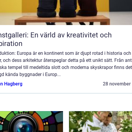
stgalleri: En värld av kreativitet och
piration
duktion: Europa är en kontinent som är djupt rotad i historia och
r, och dess arkitektur återspeglar detta på ett unikt sätt. Från an
ska tempel till medeltida slott och moderna skyskrapor finns det
d kända byggnader i Europ...
n Hagberg
28 november