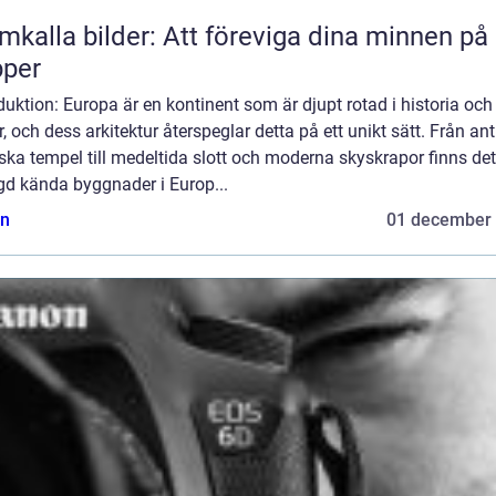
mkalla bilder: Att föreviga dina minnen på
pper
duktion: Europa är en kontinent som är djupt rotad i historia och
r, och dess arkitektur återspeglar detta på ett unikt sätt. Från an
ska tempel till medeltida slott och moderna skyskrapor finns det
d kända byggnader i Europ...
n
01 december