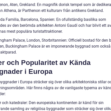
non, Aten, Grekland: En magnifik dorisk tempel som är dedikerat 
n Athena, är Parthenon ett kulturarv från antikens Grekland.
da Familia, Barcelona, Spanien: En ofullständig basilika som
des av den berömda arkitekten Antoni Gaudí och har blivit ett a
nas mest populära turistattraktioner.
gham Palace, London, Storbritannien: Officiell bostad för den br
n, Buckingham Palace är en imponerande byggnad som också 
vaktparad.
er och Popularitet av Kända
gnader i Europa
ggnader i Europa sträcker sig över olika arkitektoniska stilar o
ingsområden. Här finns några av de vanligaste typerna av kän
er:
r och katedraler: Den europeiska kontinenten är känd för sin
ande samling av religiösa byggnader som sträcker sig över olik