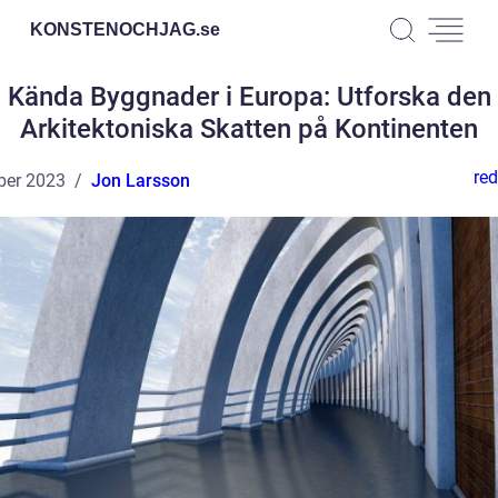
KONSTENOCHJAG.
se
Kända Byggnader i Europa: Utforska den
Arkitektoniska Skatten på Kontinenten
red
ber 2023
Jon Larsson