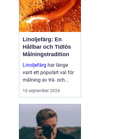
Linoljefärg: En
Hållbar och Tidlös
Målningstradition
Linoljefärg
har länge
varit ett populärt val för
målning av trä- och
järnytor, både inomhus
10 september 2024
och utomhus...