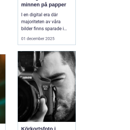
minnen på papper
I en digital era där
majoriteten av våra
bilder finns sparade i
molnet eller på våra
01 december 2025
smarta enheter, kan
framkalla bilder
Södermalm
te sig som
en n...
Körkortsfoto i