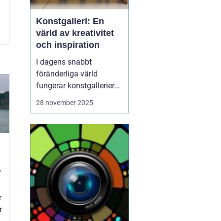
Konstgalleri: En
värld av kreativitet
och inspiration
I dagens snabbt
föränderliga värld
fungerar konstgallerier
som magiska platser där
28 november 2025
kreativitet möter
inspiration. Dessa
utrymmen är mer än
bara byggnader fyllda av
färgglada dukar; de är
levande arenor f&o...
r
r