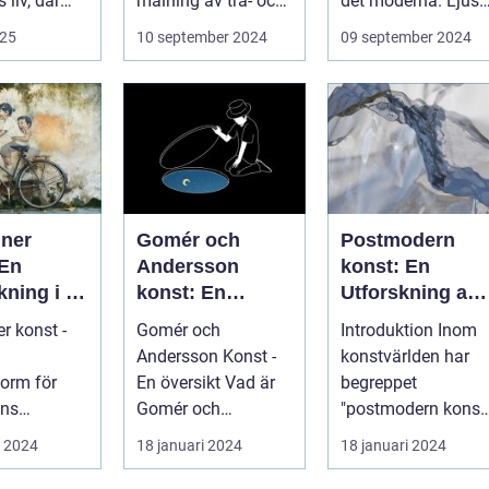
 liv, där
målning av trä- och
det moderna. Ljuse
.
...
reflekte...
025
10 september 2024
09 september 2024
iner
Gomér och
Postmodern
 En
Andersson
konst: En
kning i en
konst: En
Utforskning av
onstform
fördjupande
Dess Mångfald
r konst -
Gomér och
Introduktion Inom
översikt
och Komplexite
Andersson Konst -
konstvärlden har
form för
En översikt Vad är
begreppet
ens
Gomér och
"postmodern konst
re
Andersson konst? ...
fått stor
i 2024
18 januari 2024
18 januari 2024
er konst är
uppmärksamhet
form...
under de se...