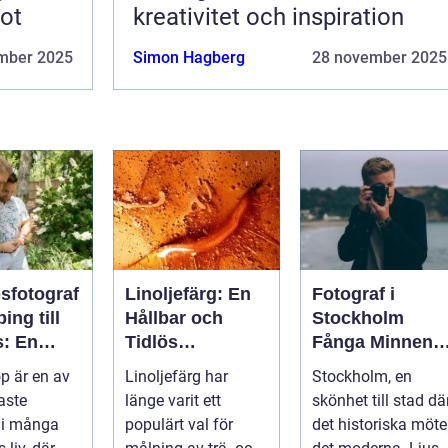
tot
kreativitet och inspiration
mber 2025
Simon Hagberg
28 november 2025
sfotograf
Linoljefärg: En
Fotograf i
ing till
Hållbar och
Stockholm
s: En
Tidlös
Fånga Minnen i
spelare
Målningstraditio
Huvudstaden
op är en av
Linoljefärg har
Stockholm, en
rglömliga
n
aste
länge varit ett
skönhet till stad dä
n
 i många
populärt val för
det historiska möte