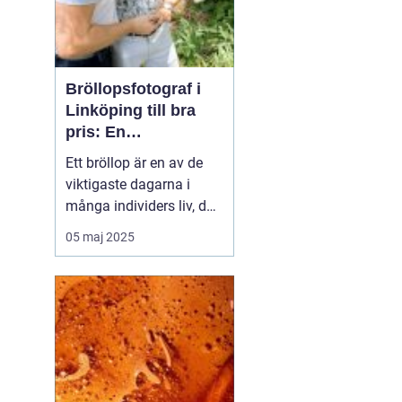
Bröllopsfotograf i
Linköping till bra
pris: En
nyckelspelare för
Ett bröllop är en av de
oförglömliga
viktigaste dagarna i
minnen
många individers liv, där
alla detaljer har
05 maj 2025
betydelse. En av dessa
detaljer, ofta förbisedd i
den omfattande
planeringen, är valet av
bröllopsfotograf i
Linköping. ...