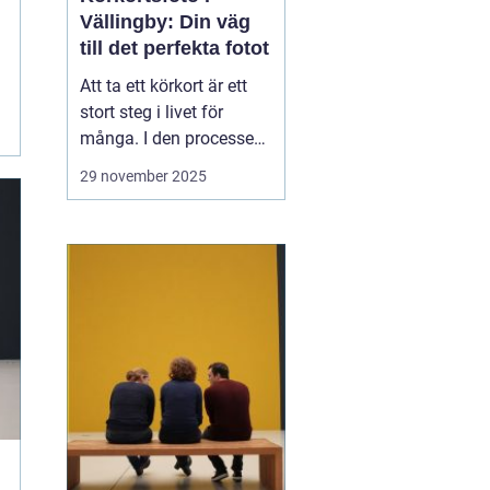
Vällingby: Din väg
till det perfekta fotot
Att ta ett körkort är ett
stort steg i livet för
många. I den processen
är körkortsfotot mer än
29 november 2025
bara en formalitet det är
en nödvändig del av
identiteten på kortet som
du kommer att visa upp
un...