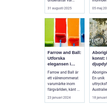
underlättar vår
individers
vardag, kvarstår ...
alla det..
31 augusti 2025
05 maj 2
Farrow and Ball:
Aborig
Utforska
konst:
elegansen i
djupdy
varumärkets
unik k
Farrow and Ball är
Aborigine
färger
ett välrenommerat
En unik
varumärke inom
uttrycks
färgvärlden, känt ...
Australi
urinvåna
23 januari 2024
18 januar
Aborigin
en konst