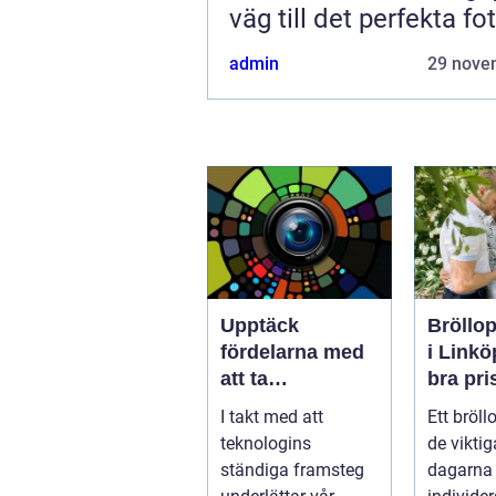
väg till det perfekta fo
admin
29 nove
Upptäck
Bröllop
fördelarna med
i Linköp
att ta
bra pri
körkortsfoto på
nyckel
I takt med att
Ett bröll
Östermalm
för ofö
teknologins
de viktig
minne
ständiga framsteg
dagarna