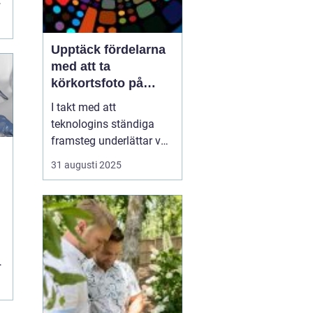
t
Upptäck fördelarna
med att ta
körkortsfoto på
Östermalm
I takt med att
teknologins ständiga
framsteg underlättar vår
vardag, kvarstår behovet
31 augusti 2025
av traditionella tjänster
som
körkortsfotografering.
t
Körkortsfoto på
Östermalm är en
avgörande lösnin...
"