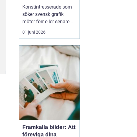
den svenska
Konstintresserade som
konstmarknaden
söker svensk grafik
möter förr eller senare
namnet bo åke
01 juni 2026
adamsson. Hans verk
dyker ofta upp i
sammanhang där fokus
ligger på tillgänglig,
samlarvänlig konst med
tydlig karaktär. För
många samlare handlar
intresset inte bara om ...
Framkalla bilder: Att
föreviga dina