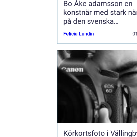
Bo Åke adamsson en
konstnär med stark nä
på den svenska
konstmarknaden
Felicia Lundin
01
Körkortsfoto i Vällingb