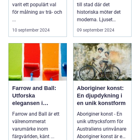
varit ett populärt val
till stad där det
för målning av trä- och
historiska möter det
...
moderna. Ljuset
reflekte...
10 september 2024
09 september 2024
Farrow and Ball:
Aboriginer konst:
Utforska
En djupdykning i
elegansen i
en unik konstform
varumärkets färger
Farrow and Ball är ett
Aboriginer konst - En
välrenommerat
unik uttrycksform för
varumärke inom
Australiens urinvånare
färgvärlden, känt ...
Aboriginer konst är en