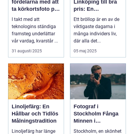
fördelarna med att
Linköping till bra
ta körkortsfoto på
pris: En
Östermalm
nyckelspelare för
I takt med att
Ett bröllop är en av de
oförglömliga
teknologins ständiga
viktigaste dagarna i
minnen
framsteg underlättar
många individers liv,
vår vardag, kvarstår ...
där alla det...
31 augusti 2025
05 maj 2025
Linoljefärg: En
Fotograf i
Hållbar och Tidlös
Stockholm Fånga
Målningstradition
Minnen i
Huvudstaden
Linoljefärg har länge
Stockholm, en skönhet