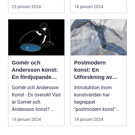
konstform...
23 januari 2024
18 januari 2024
Gomér och
Postmodern
Andersson konst:
konst: En
En fördjupande
Utforskning av
översikt
Dess Mångfald
Gomér och Andersson
Introduktion Inom
och Komplexitet
Konst - En översikt Vad
konstvärlden har
är Gomér och
begreppet
Andersson konst? ...
"postmodern konst"
fått stor
18 januari 2024
18 januari 2024
uppmärksamhet under
de se...