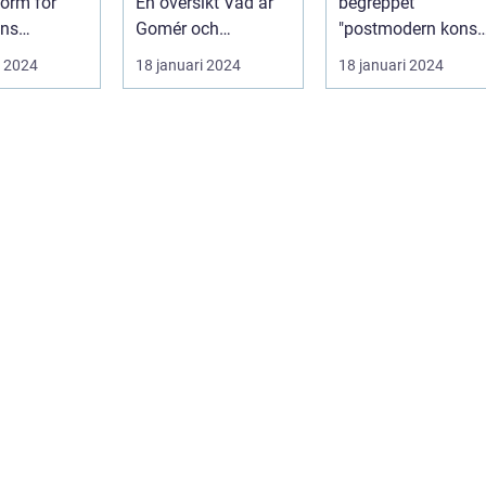
form för
En översikt Vad är
begreppet
ens
Gomér och
"postmodern konst
re
Andersson konst? ...
fått stor
i 2024
18 januari 2024
18 januari 2024
er konst är
uppmärksamhet
form...
under de se...