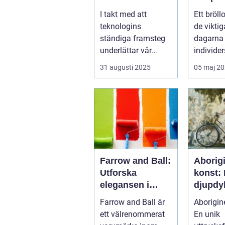
körkortsfoto på
nyckel
I takt med att
Ett bröll
Östermalm
för ofö
teknologins
de viktig
minne
ständiga framsteg
dagarna
underlättar vår
individers
vardag, kvarstår ...
alla det..
31 augusti 2025
05 maj 2
Farrow and Ball:
Aborig
Utforska
konst:
elegansen i
djupdy
varumärkets
unik k
Farrow and Ball är
Aborigine
färger
ett välrenommerat
En unik