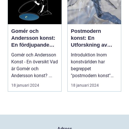
Gomér och
Postmodern
Andersson konst:
konst: En
En fördjupande
Utforskning av
översikt
Dess Mångfald
Gomér och Andersson
Introduktion Inom
och Komplexitet
Konst - En översikt Vad
konstvärlden har
är Gomér och
begreppet
Andersson konst? ...
"postmodern konst"
fått stor
18 januari 2024
18 januari 2024
uppmärksamhet under
de se...
Adress