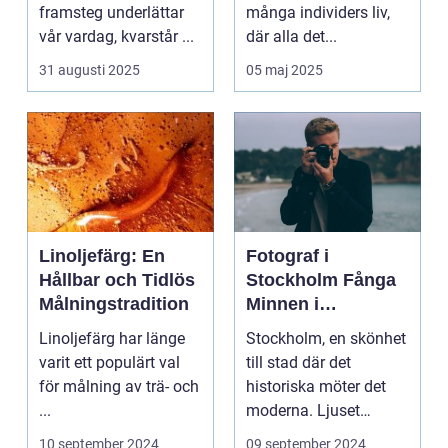
minnen
framsteg underlättar
många individers liv,
vår vardag, kvarstår ...
där alla det...
31 augusti 2025
05 maj 2025
Linoljefärg: En
Fotograf i
Hållbar och Tidlös
Stockholm Fånga
Målningstradition
Minnen i
Huvudstaden
Linoljefärg har länge
Stockholm, en skönhet
varit ett populärt val
till stad där det
för målning av trä- och
historiska möter det
...
moderna. Ljuset
reflekte...
10 september 2024
09 september 2024