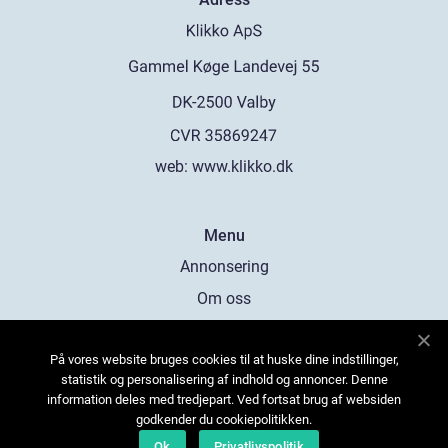
web:
www.klikko.dk
Menu
Annonsering
Om oss
Cookies
På vores website bruges cookies til at huske dine indstillinger,
Kontakta oss
statistik og personalisering af indhold og annoncer. Denne
Sitemap
information deles med tredjepart. Ved fortsat brug af websiden
godkender du cookiepolitikken.
Ok
Privatlivspolitik