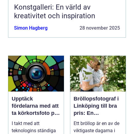
Konstgalleri: En värld av
kreativitet och inspiration
Simon Hagberg
28 november 2025
Upptäck
Bröllopsfotograf i
fördelarna med att
Linköping till bra
ta körkortsfoto på
pris: En
Östermalm
nyckelspelare för
I takt med att
Ett bröllop är en av de
oförglömliga
teknologins ständiga
viktigaste dagarna i