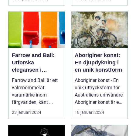
Farrow and Ball:
Aboriginer konst:
Utforska
En djupdykning i
elegansen i
en unik konstform
varumärkets färger
Farrow and Ball är ett
Aboriginer konst - En
välrenommerat
unik uttrycksform för
varumärke inom
Australiens urinvånare
färgvärlden, känt ...
Aboriginer konst är en
konstform...
23 januari 2024
18 januari 2024