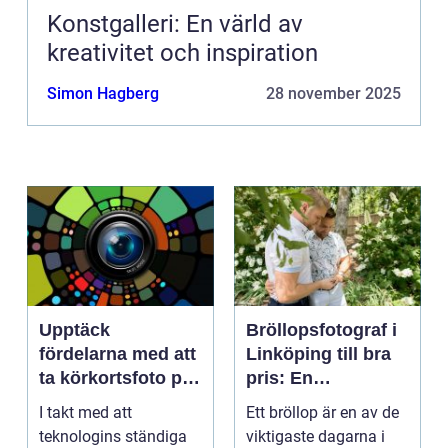
Konstgalleri: En värld av
kreativitet och inspiration
Simon Hagberg
28 november 2025
Upptäck
Bröllopsfotograf i
fördelarna med att
Linköping till bra
ta körkortsfoto på
pris: En
Östermalm
nyckelspelare för
I takt med att
Ett bröllop är en av de
oförglömliga
teknologins ständiga
viktigaste dagarna i