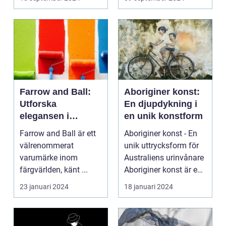
Farrow and Ball:
Aboriginer konst:
Utforska
En djupdykning i
elegansen i
en unik konstform
varumärkets färger
Farrow and Ball är ett
Aboriginer konst - En
välrenommerat
unik uttrycksform för
varumärke inom
Australiens urinvånare
färgvärlden, känt ...
Aboriginer konst är en
konstform...
23 januari 2024
18 januari 2024