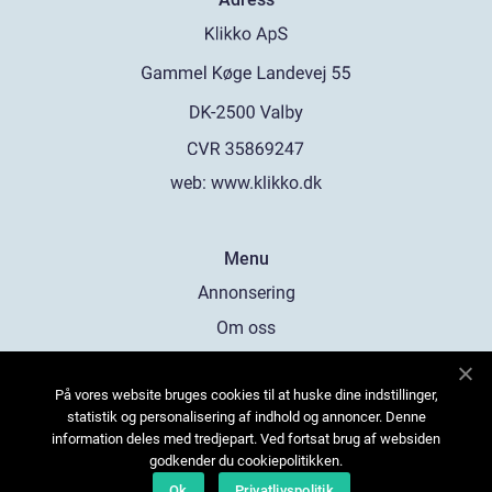
web:
www.klikko.dk
Menu
Annonsering
Om oss
Cookies
På vores website bruges cookies til at huske dine indstillinger,
Kontakta oss
statistik og personalisering af indhold og annoncer. Denne
Sitemap
information deles med tredjepart. Ved fortsat brug af websiden
godkender du cookiepolitikken.
Ok
Privatlivspolitik