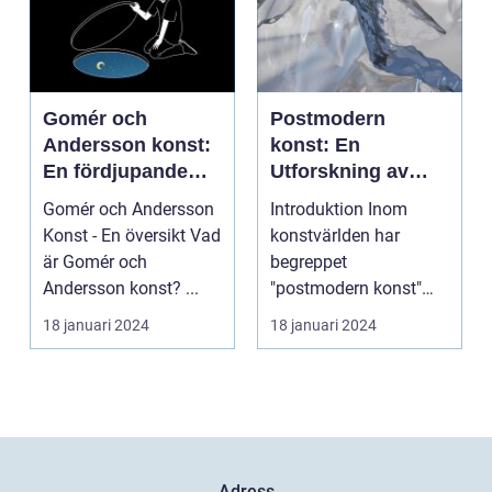
Gomér och
Postmodern
Andersson konst:
konst: En
En fördjupande
Utforskning av
översikt
Dess Mångfald
Gomér och Andersson
Introduktion Inom
och Komplexitet
Konst - En översikt Vad
konstvärlden har
är Gomér och
begreppet
Andersson konst? ...
"postmodern konst"
fått stor
18 januari 2024
18 januari 2024
uppmärksamhet under
de se...
Adress