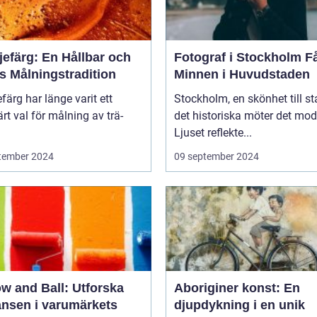
jefärg: En Hållbar och
Fotograf i Stockholm Fånga
s Målningstradition
Minnen i Huvudstaden
efärg har länge varit ett
Stockholm, en skönhet till st
rt val för målning av trä-
det historiska möter det mod
Ljuset reflekte...
tember 2024
09 september 2024
w and Ball: Utforska
Aboriginer konst: En
ansen i varumärkets
djupdykning i en unik