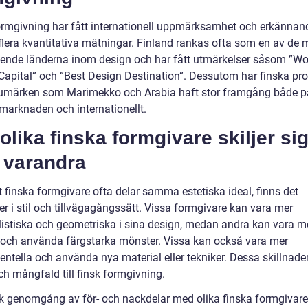
ormgivning har fått internationell uppmärksamhet och erkännan
lera kvantitativa mätningar. Finland rankas ofta som en av de 
ende länderna inom design och har fått utmärkelser såsom ”Wo
Capital” och ”Best Design Destination”. Dessutom har finska pr
umärken som Marimekko och Arabia haft stor framgång både p
rknaden och internationellt.
olika finska formgivare skiljer si
 varandra
t finska formgivare ofta delar samma estetiska ideal, finns det
er i stil och tillvägagångssätt. Vissa formgivare kan vara mer
istiska och geometriska i sina design, medan andra kan vara m
a och använda färgstarka mönster. Vissa kan också vara mer
ntella och använda nya material eller tekniker. Dessa skillnader
ch mångfald till finsk formgivning.
sk genomgång av för- och nackdelar med olika finska formgivare