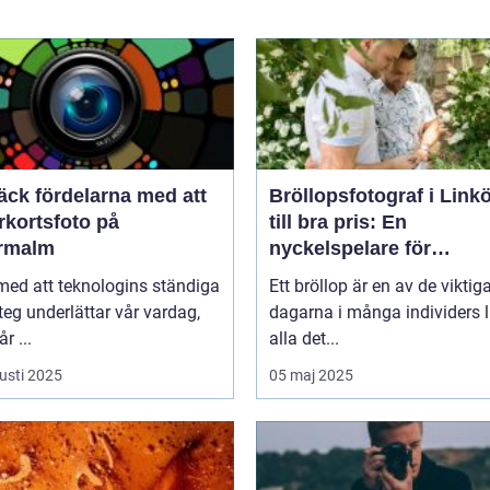
äck fördelarna med att
Bröllopsfotograf i Link
rkortsfoto på
till bra pris: En
rmalm
nyckelspelare för
oförglömliga minnen
 med att teknologins ständiga
Ett bröllop är en av de viktig
eg underlättar vår vardag,
dagarna i många individers li
r ...
alla det...
usti 2025
05 maj 2025