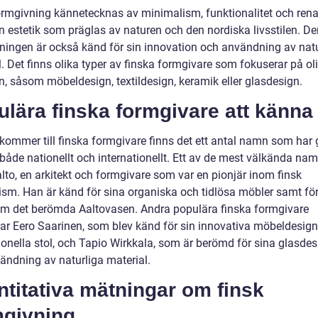
ormgivning kännetecknas av minimalism, funktionalitet och rena l
n estetik som präglas av naturen och den nordiska livsstilen. De
ningen är också känd för sin innovation och användning av natu
. Det finns olika typer av finska formgivare som fokuserar på ol
, såsom möbeldesign, textildesign, keramik eller glasdesign.
lära finska formgivare att känna t
kommer till finska formgivare finns det ett antal namn som har g
 både nationellt och internationellt. Ett av de mest välkända na
lto, en arkitekt och formgivare som var en pionjär inom finsk
sm. Han är känd för sina organiska och tidlösa möbler samt för
ram det berömda Aaltovasen. Andra populära finska formgivare
rar Eero Saarinen, som blev känd för sin innovativa möbeldesig
ionella stol, och Tapio Wirkkala, som är berömd för sina glasdes
ändning av naturliga material.
titativa mätningar om finsk
mgivning