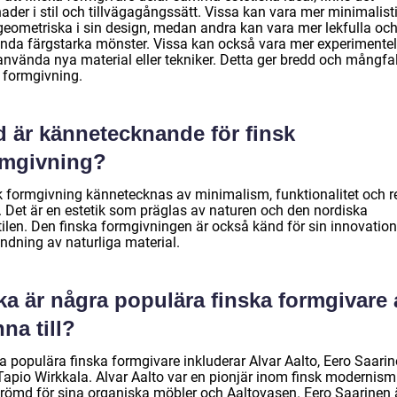
nader i stil och tillvägagångssätt. Vissa kan vara mer minimalist
geometriska i sin design, medan andra kan vara mer lekfulla oc
nda färgstarka mönster. Vissa kan också vara mer experimentel
nvända nya material eller tekniker. Detta ger bredd och mångfald
k formgivning.
d är kännetecknande för finsk
rmgivning?
k formgivning kännetecknas av minimalism, funktionalitet och 
r. Det är en estetik som präglas av naturen och den nordiska
stilen. Den finska formgivningen är också känd för sin innovatio
ndning av naturliga material.
ka är några populära finska formgivare 
na till?
a populära finska formgivare inkluderar Alvar Aalto, Eero Saari
Tapio Wirkkala. Alvar Aalto var en pionjär inom finsk modernis
erömd för sina organiska möbler och Aaltovasen. Eero Saarinen 