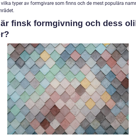
, vilka typer av formgivare som finns och de mest populära na
rådet.
är finsk formgivning och dess ol
er?