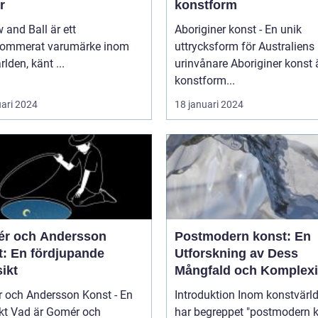
r
konstform
 and Ball är ett
Aboriginer konst - En unik
nommerat varumärke inom
uttrycksform för Australiens
rlden, känt ...
urinvånare Aboriginer konst är en
konstform...
uari 2024
18 januari 2024
r och Andersson
Postmodern konst: En
t: En fördjupande
Utforskning av Dess
ikt
Mångfald och Komplexi
 och Andersson Konst - En
Introduktion Inom konstvärlden
mér och
har begreppet "postmodern k