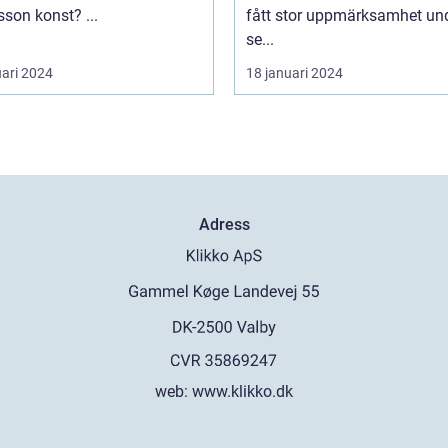
Andersson konst? ...
fått stor uppmärksamhet un
se...
uari 2024
18 januari 2024
Adress
web:
www.klikko.dk