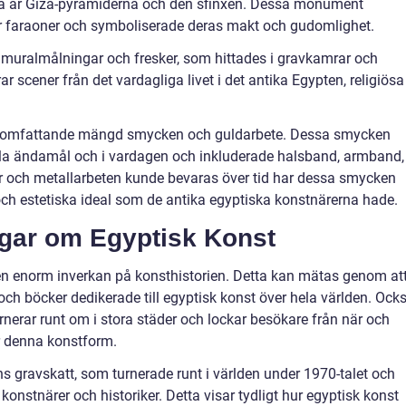
sa är Giza-pyramiderna och den sfinxen. Dessa monument
r faraoner och symboliserade deras makt och gudomlighet.
 muralmålningar och fresker, som hittades i gravkamrar och
 scener från det vardagliga livet i det antika Egypten, religiösa
en omfattande mängd smycken och guldarbete. Dessa smycken
la ändamål och i vardagen och inkluderade halsband, armband,
er och metallarbeten kunde bevaras över tid har dessa smycken
r och estetiska ideal som de antika egyptiska konstnärerna hade.
ngar om Egyptisk Konst
 en enorm inverkan på konsthistorien. Detta kan mätas genom at
 och böcker dedikerade till egyptisk konst över hela världen. Ock
rnerar runt om i stora städer och lockar besökare från när och
ör denna konstform.
 gravskatt, som turnerade runt i världen under 1970-talet och
onstnärer och historiker. Detta visar tydligt hur egyptisk konst