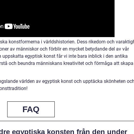
iska konstformerna i världshistorien. Dess rikedom och varaktig
tioner av människor och förblir en mycket betydande del av vår
 uppskatta egyptisk konst får vi inte bara inblick i den antika
örstå och beundra människans kreativitet och förmåga att skapa
fängslande världen av egyptisk konst och upptäcka skönheten oc
nsttradition!
FAQ
äldre egyptiska konsten från den under