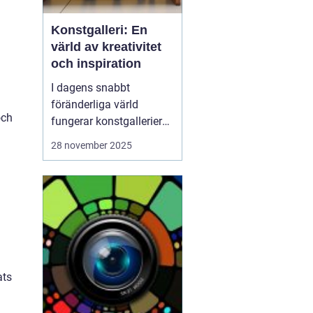
Konstgalleri: En
värld av kreativitet
och inspiration
I dagens snabbt
föränderliga värld
och
fungerar konstgallerier
som magiska platser där
28 november 2025
kreativitet möter
inspiration. Dessa
utrymmen är mer än
bara byggnader fyllda av
färgglada dukar; de är
levande arenor f&o...
ats