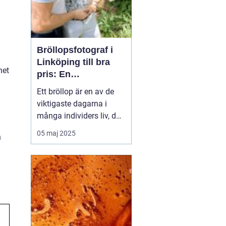
Bröllopsfotograf i
Linköping till bra
het
pris: En
nyckelspelare för
Ett bröllop är en av de
oförglömliga
viktigaste dagarna i
minnen
många individers liv, där
alla detaljer har
05 maj 2025
h
betydelse. En av dessa
detaljer, ofta förbisedd i
den omfattande
planeringen, är valet av
bröllopsfotograf i
Linköping. ...