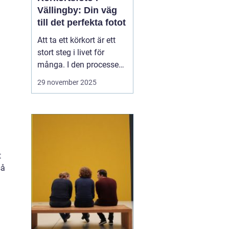
Vällingby: Din väg
till det perfekta fotot
Att ta ett körkort är ett
stort steg i livet för
många. I den processen
är körkortsfotot mer än
29 november 2025
bara en formalitet det är
en nödvändig del av
identiteten på kortet som
du kommer att visa upp
un...
t
så