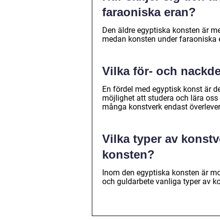
faraoniska eran?
Den äldre egyptiska konsten är me
medan konsten under faraoniska er
Vilka för- och nackd
En fördel med egyptisk konst är des
möjlighet att studera och lära oss
många konstverk endast överlever s
Vilka typer av konst
konsten?
Inom den egyptiska konsten är m
och guldarbete vanliga typer av k