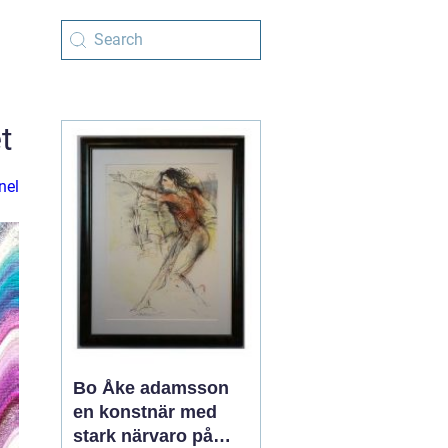
t
nel
Bo Åke adamsson
en konstnär med
stark närvaro på