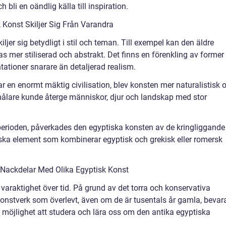
li en oändlig källa till inspiration.
 Konst Skiljer Sig Från Varandra
iljer sig betydligt i stil och teman. Till exempel kan den äldre
as mer stiliserad och abstrakt. Det finns en förenkling av former
tationer snarare än detaljerad realism.
r en enormt mäktig civilisation, blev konsten mer naturalistisk 
 målare kunde återge människor, djur och landskap med stor
perioden, påverkades den egyptiska konsten av de kringliggande
stiska element som kombinerar egyptisk och grekisk eller romersk
 Nackdelar Med Olika Egyptisk Konst
varaktighet över tid. På grund av det torra och konservativa
onstverk som överlevt, även om de är tusentals år gamla, bevar
oss möjlighet att studera och lära oss om den antika egyptiska