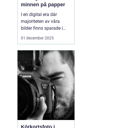
minnen på papper
I en digital era där
majoriteten av våra
bilder finns sparade i
molnet eller på våra
01 december 2025
smarta enheter, kan
framkalla bilder
Södermalm
te sig som
en n...
Körkortsfoto i