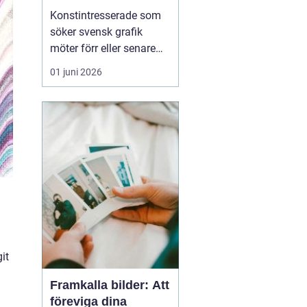
den svenska
Konstintresserade som
konstmarknaden
söker svensk grafik
möter förr eller senare
namnet bo åke
01 juni 2026
adamsson. Hans verk
dyker ofta upp i
sammanhang där fokus
ligger på tillgänglig,
samlarvänlig konst med
tydlig karaktär. För
många samlare handlar
intresset inte bara om ...
it
Framkalla bilder: Att
föreviga dina