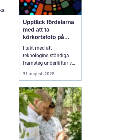
ika
Upptäck fördelarna
med att ta
körkortsfoto på
Östermalm
I takt med att
teknologins ständiga
framsteg underlättar vår
vardag, kvarstår behovet
31 augusti 2025
av traditionella tjänster
som
körkortsfotografering.
Körkortsfoto på
Östermalm är en
avgörande lösnin...