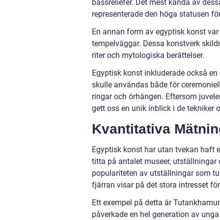
bassreliefer. Det mest kända av des
representerade den höga statusen fö
En annan form av egyptisk konst var
tempelväggar. Dessa konstverk skildrar
riter och mytologiska berättelser.
Egyptisk konst inkluderade också 
skulle användas både för ceremoniel
ringar och örhängen. Eftersom juvel
gett oss en unik inblick i de teknike
Kvantitativa Mätni
Egyptisk konst har utan tvekan haft
titta på antalet museer, utställningar
populariteten av utställningar som tu
fjärran visar på det stora intresset f
Ett exempel på detta är Tutankhamuns
påverkade en hel generation av unga k