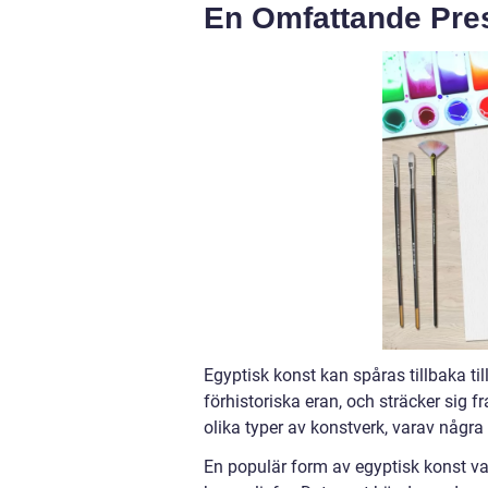
En Omfattande Pres
Egyptisk konst kan spåras tillbaka til
förhistoriska eran, och sträcker sig 
olika typer av konstverk, varav några h
En populär form av egyptisk konst v