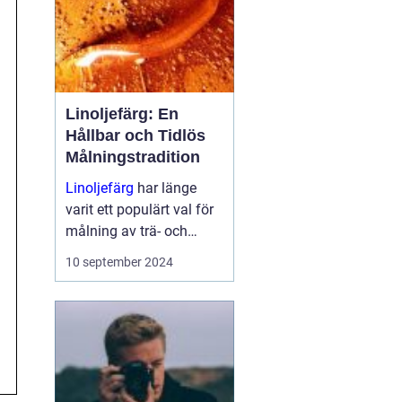
Linoljefärg: En
Hållbar och Tidlös
Målningstradition
Linoljefärg
har länge
varit ett populärt val för
målning av trä- och
järnytor, både inomhus
10 september 2024
och utomhus...