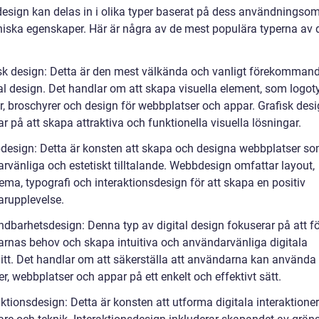
 design kan delas in i olika typer baserat på dess användningso
niska egenskaper. Här är några av de mest populära typerna av d
isk design: Detta är den mest välkända och vanligt förekomman
al design. Det handlar om att skapa visuella element, som logoty
er, broschyrer och design för webbplatser och appar. Grafisk des
r på att skapa attraktiva och funktionella visuella lösningar.
design: Detta är konsten att skapa och designa webbplatser so
rvänliga och estetiskt tilltalande. Webbdesign omfattar layout,
ema, typografi och interaktionsdesign för att skapa en positiv
rupplevelse.
ndbarhetsdesign: Denna typ av digital design fokuserar på att f
rnas behov och skapa intuitiva och användarvänliga digitala
itt. Det handlar om att säkerställa att användarna kan använda
r, webbplatser och appar på ett enkelt och effektivt sätt.
aktionsdesign: Detta är konsten att utforma digitala interaktione