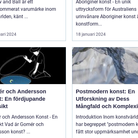
 and Ball är ett
Aboriginer konst - En unik
nommerat varumärke inom
uttrycksform för Australiens
rlden, känt ...
urinvånare Aboriginer konst är en
konstform...
uari 2024
18 januari 2024
r och Andersson
Postmodern konst: En
t: En fördjupande
Utforskning av Dess
ikt
Mångfald och Komplexi
 och Andersson Konst - En
Introduktion Inom konstvärlden
mér och
har begreppet "postmodern k
Andersson konst? ...
fått stor uppmärksamhet un