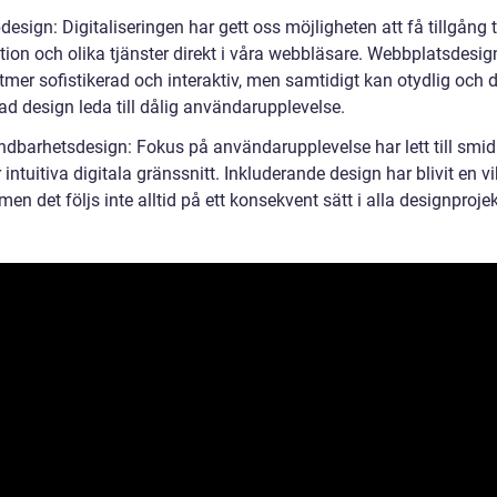
esign: Digitaliseringen har gett oss möjligheten att få tillgång ti
tion och olika tjänster direkt i våra webbläsare. Webbplatsdesig
lltmer sofistikerad och interaktiv, men samtidigt kan otydlig och d
ad design leda till dålig användarupplevelse.
ndbarhetsdesign: Fokus på användarupplevelse har lett till smid
intuitiva digitala gränssnitt. Inkluderande design har blivit en vi
men det följs inte alltid på ett konsekvent sätt i alla designprojek