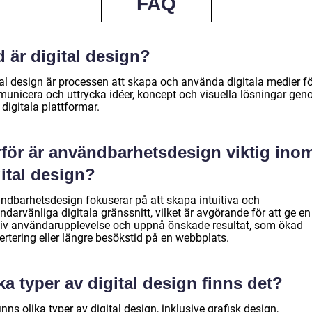
FAQ
 är digital design?
tal design är processen att skapa och använda digitala medier fö
unicera och uttrycka idéer, koncept och visuella lösningar ge
 digitala plattformar.
rför är användbarhetsdesign viktig ino
ital design?
ndbarhetsdesign fokuserar på att skapa intuitiva och
darvänliga digitala gränssnitt, vilket är avgörande för att ge en
tiv användarupplevelse och uppnå önskade resultat, som ökad
rtering eller längre besökstid på en webbplats.
ka typer av digital design finns det?
inns olika typer av digital design, inklusive grafisk design,