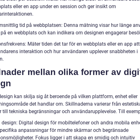
plats eller en app under en session och ger insikt om
rinteraktionen.
snittlig tid på webbplatsen: Denna mätning visar hur länge a
 på en webbplats och kan indikera om designen engagerar besö
sfrekvens: Mäter tiden det tar för en webbplats eller en app att
ndarens interaktion och hur användaren upplever snabbheten i
n.
lnader mellan olika former av digi
ign
design kan skilja sig åt beroende på vilken plattform, enhet eller
ingsområde det handlar om. Skillnaderna varierar från estetisk
r till tekniska begränsningar och användarupplevelse. Till exemp
l design: Digital design för mobiltelefoner och andra mobila enh
specifika anpassningar för mindre skärmar och begränsade
ionsmöjligheter. Fokus ligger i att skapa en smidig och intuitiv