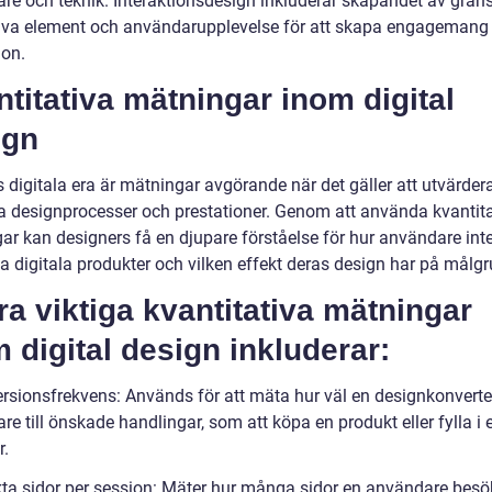
re och teknik. Interaktionsdesign inkluderar skapandet av gräns
tiva element och användarupplevelse för att skapa engagemang
ion.
titativa mätningar inom digital
ign
 digitala era är mätningar avgörande när det gäller att utvärder
ra designprocesser och prestationer. Genom att använda kvantit
ar kan designers få en djupare förståelse för hur användare int
a digitala produkter och vilken effekt deras design har på målg
a viktiga kvantitativa mätningar
 digital design inkluderar:
rsionsfrekvens: Används för att mäta hur väl en designkonverte
e till önskade handlingar, som att köpa en produkt eller fylla i e
r.
ta sidor per session: Mäter hur många sidor en användare besö