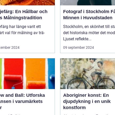
jefärg: En Hållbar och
Fotograf i Stockholm Fånga
s Målningstradition
Minnen i Huvudstaden
efärg har länge varit ett
Stockholm, en skönhet till st
rt val för målning av trä-
det historiska möter det mod
Ljuset reflekte...
tember 2024
09 september 2024
w and Ball: Utforska
Aboriginer konst: En
ansen i varumärkets
djupdykning i en unik
r
konstform