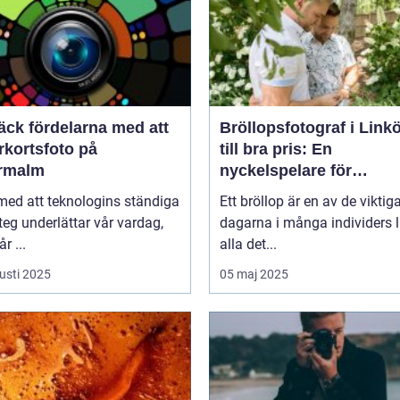
äck fördelarna med att
Bröllopsfotograf i Link
rkortsfoto på
till bra pris: En
rmalm
nyckelspelare för
oförglömliga minnen
 med att teknologins ständiga
Ett bröllop är en av de viktig
eg underlättar vår vardag,
dagarna i många individers li
r ...
alla det...
usti 2025
05 maj 2025