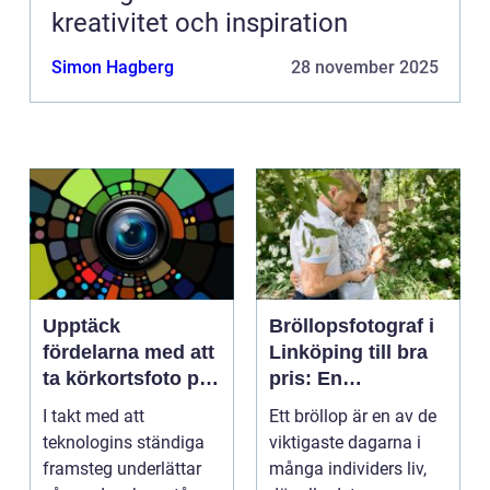
kreativitet och inspiration
Simon Hagberg
28 november 2025
Upptäck
Bröllopsfotograf i
fördelarna med att
Linköping till bra
ta körkortsfoto på
pris: En
Östermalm
nyckelspelare för
I takt med att
Ett bröllop är en av de
oförglömliga
teknologins ständiga
viktigaste dagarna i
minnen
framsteg underlättar
många individers liv,