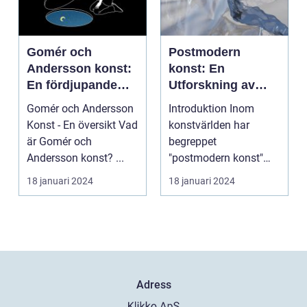
Gomér och
Postmodern
Andersson konst:
konst: En
En fördjupande
Utforskning av
översikt
Dess Mångfald
Gomér och Andersson
Introduktion Inom
och Komplexitet
Konst - En översikt Vad
konstvärlden har
är Gomér och
begreppet
Andersson konst? ...
"postmodern konst"
fått stor
18 januari 2024
18 januari 2024
uppmärksamhet under
de se...
Adress