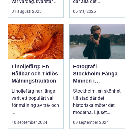
vår vardag, kvarstår ...
där alla det...
31 augusti 2025
05 maj 2025
Linoljefärg: En
Fotograf i
Hållbar och Tidlös
Stockholm Fånga
Målningstradition
Minnen i
Huvudstaden
Linoljefärg har länge
Stockholm, en skönhet
varit ett populärt val
till stad där det
för målning av trä- och
historiska möter det
...
moderna. Ljuset
reflekte...
10 september 2024
09 september 2024