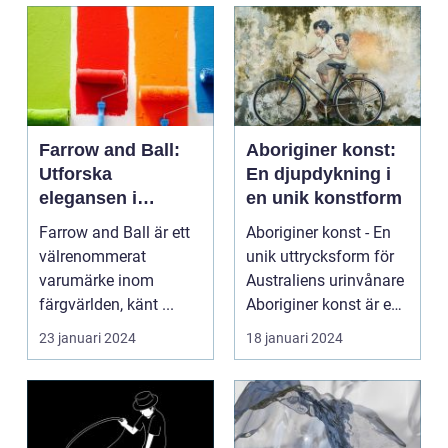
Farrow and Ball:
Aboriginer konst:
Utforska
En djupdykning i
elegansen i
en unik konstform
varumärkets färger
Farrow and Ball är ett
Aboriginer konst - En
välrenommerat
unik uttrycksform för
varumärke inom
Australiens urinvånare
färgvärlden, känt ...
Aboriginer konst är en
konstform...
23 januari 2024
18 januari 2024