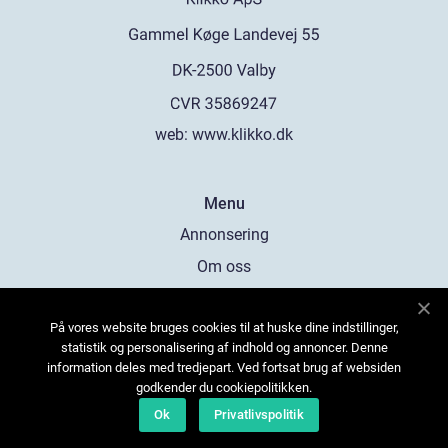
web:
www.klikko.dk
Menu
Annonsering
Om oss
Cookies
På vores website bruges cookies til at huske dine indstillinger,
Kontakta oss
statistik og personalisering af indhold og annoncer. Denne
Sitemap
information deles med tredjepart. Ved fortsat brug af websiden
godkender du cookiepolitikken.
Ok
Privatlivspolitik