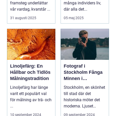
minnen
framsteg underlättar
många individers liv,
vår vardag, kvarstår ...
där alla det...
31 augusti 2025
05 maj 2025
Linoljefärg: En
Fotograf i
Hållbar och Tidlös
Stockholm Fånga
Målningstradition
Minnen i
Huvudstaden
Linoljefärg har länge
Stockholm, en skönhet
varit ett populärt val
till stad där det
för målning av trä- och
historiska möter det
...
moderna. Ljuset
reflekte...
10 september 2024
09 september 2024