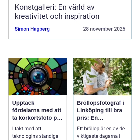
Konstgalleri: En värld av
kreativitet och inspiration
Simon Hagberg
28 november 2025
Upptäck
Bröllopsfotograf i
fördelarna med att
Linköping till bra
ta körkortsfoto på
pris: En
Östermalm
nyckelspelare för
I takt med att
Ett bröllop är en av de
oförglömliga
teknologins ständiga
viktigaste dagarna i