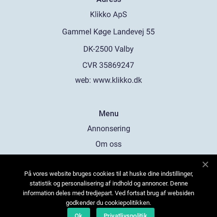
web:
www.klikko.dk
Menu
Annonsering
Om oss
Cookies
På vores website bruges cookies til at huske dine indstillinger,
Kontakta oss
statistik og personalisering af indhold og annoncer. Denne
Sitemap
information deles med tredjepart. Ved fortsat brug af websiden
godkender du cookiepolitikken.
Ok
Privatlivspolitik