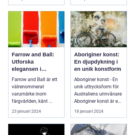
Farrow and Ball:
Aboriginer konst:
Utforska
En djupdykning i
elegansen i
en unik konstform
varumärkets färger
Farrow and Ball är ett
Aboriginer konst - En
välrenommerat
unik uttrycksform för
varumärke inom
Australiens urinvånare
färgvärlden, känt ...
Aboriginer konst är en
konstform...
23 januari 2024
18 januari 2024