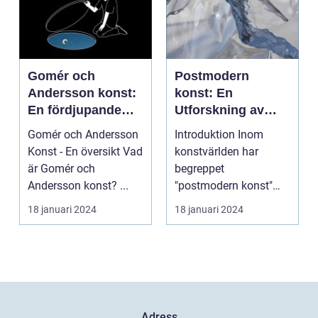
Gomér och
Postmodern
Andersson konst:
konst: En
En fördjupande
Utforskning av
översikt
Dess Mångfald
Gomér och Andersson
Introduktion Inom
och Komplexitet
Konst - En översikt Vad
konstvärlden har
är Gomér och
begreppet
Andersson konst? ...
"postmodern konst"
fått stor
18 januari 2024
18 januari 2024
uppmärksamhet under
de se...
Adress