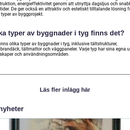
ruktion, energieffektivitet genom att utnyttja dagsljus och snab
ider. De ger också en attraktiv och estetiskt tilltalande lösning f
 typer av byggprojekt.
ka typer av byggnader i tyg finns det?
inns olika typer av byggnader i tyg, inklusive tältstrukturer,
randäck, tältmattor och väggpaneler. Varje typ har sina egna u
skaper och användningsområden.
Läs fler inlägg här
 nyheter