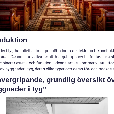
oduktion
r i tyg har blivit alltmer populära inom arkitektur och konstruk
åren. Denna innovativa teknik har gett upphov till fantastiska st
binerar estetik och funktion. I denna artikel kommer vi att utfo
av byggnader i tyg, deras olika typer och deras för- och nackdela
vergripande, grundlig översikt ö
gnader i tyg”