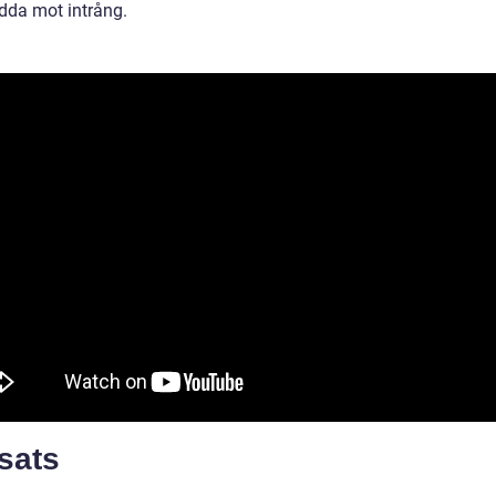
dda mot intrång.
sats