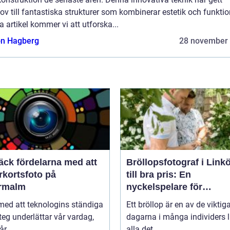
v till fantastiska strukturer som kombinerar estetik och funktion
 artikel kommer vi att utforska...
n Hagberg
28 november
äck fördelarna med att
Bröllopsfotograf i Link
rkortsfoto på
till bra pris: En
rmalm
nyckelspelare för
oförglömliga minnen
 med att teknologins ständiga
Ett bröllop är en av de viktig
eg underlättar vår vardag,
dagarna i många individers li
r ...
alla det...