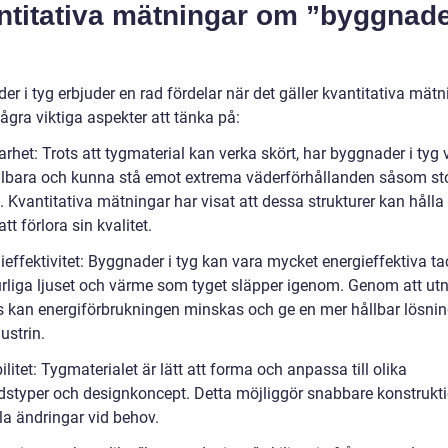
ntitativa mätningar om ”byggnade
r i tyg erbjuder en rad fördelar när det gäller kvantitativa mätn
ågra viktiga aspekter att tänka på:
arhet: Trots att tygmaterial kan verka skört, har byggnader i tyg 
llbara och kunna stå emot extrema väderförhållanden såsom s
 Kvantitativa mätningar har visat att dessa strukturer kan hålla i
att förlora sin kvalitet.
ieffektivitet: Byggnader i tyg kan vara mycket energieffektiva ta
urliga ljuset och värme som tyget släpper igenom. Genom att utn
s kan energiförbrukningen minskas och ge en mer hållbar lösnin
ustrin.
bilitet: Tygmaterialet är lätt att forma och anpassa till olika
styper och designkoncept. Detta möjliggör snabbare konstrukti
la ändringar vid behov.