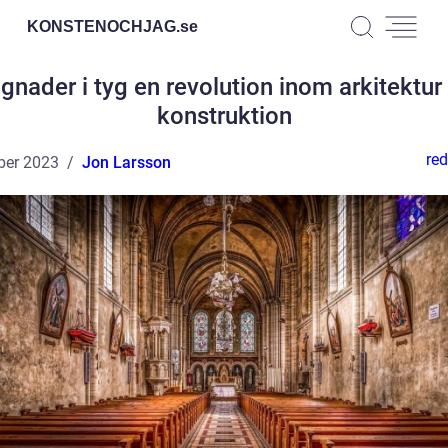
KONSTENOCHJAG.
se
gnader i tyg en revolution inom arkitektur
konstruktion
red
ber 2023
Jon Larsson