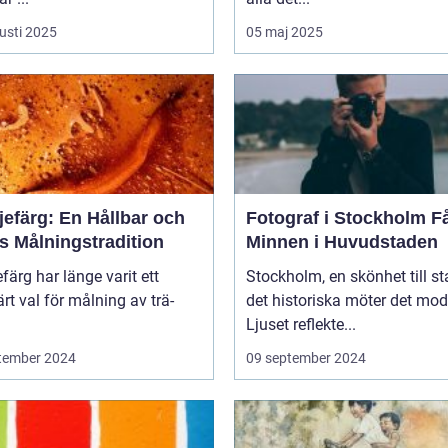
usti 2025
05 maj 2025
jefärg: En Hållbar och
Fotograf i Stockholm Fånga
s Målningstradition
Minnen i Huvudstaden
efärg har länge varit ett
Stockholm, en skönhet till st
rt val för målning av trä-
det historiska möter det mod
Ljuset reflekte...
tember 2024
09 september 2024