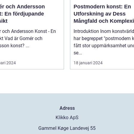
r och Andersson
Postmodern konst: En
t: En fördjupande
Utforskning av Dess
ikt
Mångfald och Komplexi
 och Andersson Konst - En
Introduktion Inom konstvärlden
mér och
har begreppet "postmodern k
Andersson konst? ...
fått stor uppmärksamhet un
se...
uari 2024
18 januari 2024
Adress