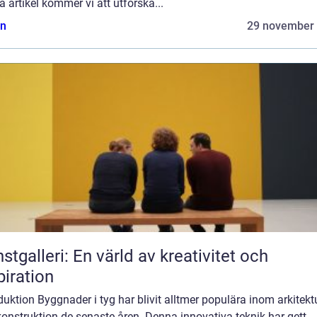
 artikel kommer vi att utforska...
n
29 november
stgalleri: En värld av kreativitet och
piration
duktion Byggnader i tyg har blivit alltmer populära inom arkitekt
onstruktion de senaste åren. Denna innovativa teknik har gett