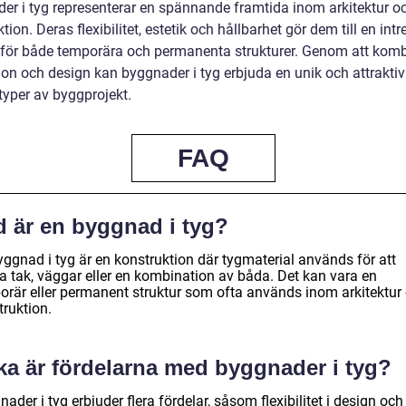
er i tyg representerar en spännande framtida inom arkitektur o
tion. Deras flexibilitet, estetik och hållbarhet gör dem till en int
 för både temporära och permanenta strukturer. Genom att kom
ion och design kan byggnader i tyg erbjuda en unik och attraktiv
 typer av byggprojekt.
FAQ
d är en byggnad i tyg?
yggnad i tyg är en konstruktion där tygmaterial används för att
a tak, väggar eller en kombination av båda. Det kan vara en
orär eller permanent struktur som ofta används inom arkitektur
truktion.
lka är fördelarna med byggnader i tyg?
ader i tyg erbjuder flera fördelar, såsom flexibilitet i design och