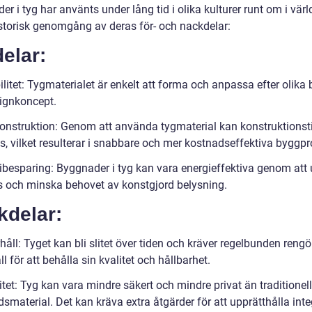
r i tyg har använts under lång tid i olika kulturer runt om i värl
istorisk genomgång av deras för- och nackdelar:
elar:
ilitet: Tygmaterialet är enkelt att forma och anpassa efter olika
ignkoncept.
konstruktion: Genom att använda tygmaterial kan konstruktionst
s, vilket resulterar i snabbare och mer kostnadseffektiva byggpr
ibesparing: Byggnader i tyg kan vara energieffektiva genom att 
s och minska behovet av konstgjord belysning.
kdelar:
åll: Tyget kan bli slitet över tiden och kräver regelbunden reng
l för att behålla sin kvalitet och hållbarhet.
itet: Tyg kan vara mindre säkert och mindre privat än traditionel
material. Det kan kräva extra åtgärder för att upprätthålla inte