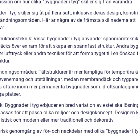
ssion om hur olika ”byggnader i tyg” skiljer sig från varandra
r i tyg skiljer sig åt på flera sätt, inklusive deras design, konst
ändningsområden. Här är några av de främsta skillnaderna att
a:
truktionsteknik: Vissa byggnader i tyg använder spännramteknik
träcks över en ram för att skapa en spännfast struktur. Andra b
 lufttryck eller andra tekniker för att forma tyget till en önskad
uktur.
ndningsområden: Tältstrukturer är mer lämpliga för temporära
venemang och utställningar, medan membrandäck och tygpane
 oftare inom mer permanenta byggnader som idrottsanläggnin
ga platser.
ik: Byggnader i tyg erbjuder en bred variation av estetiska lösni
assas för att passa olika miljöer och designkoncept. Designen 
stisk och modern eller mer traditionell och dekorativ.
orisk genomgång av för- och nackdelar med olika ”byggnader i t