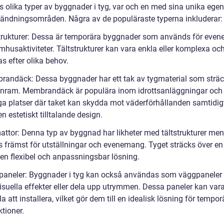
ns olika typer av byggnader i tyg, var och en med sina unika ege
ändningsområden. Några av de populäraste typerna inkluderar:
strukturer: Dessa är temporära byggnader som används för eve
mhusaktiviteter. Tältstrukturer kan vara enkla eller komplexa oc
s efter olika behov.
randäck: Dessa byggnader har ett tak av tygmaterial som sträc
nram. Membrandäck är populära inom idrottsanläggningar och
iga platser där taket kan skydda mot väderförhållanden samtidi
en estetiskt tilltalande design.
mattor: Denna typ av byggnad har likheter med tältstrukturer men
 främst för utställningar och evenemang. Tyget sträcks över e
 en flexibel och anpassningsbar lösning.
paneler: Byggnader i tyg kan också användas som väggpaneler f
isuella effekter eller dela upp utrymmen. Dessa paneler kan vara
a att installera, vilket gör dem till en idealisk lösning för tempor
tioner.