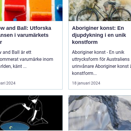
w and Ball: Utforska
Aboriginer konst: En
ansen i varumärkets
djupdykning i en unik
r
konstform
 and Ball är ett
Aboriginer konst - En unik
nommerat varumärke inom
uttrycksform för Australiens
rlden, känt ...
urinvånare Aboriginer konst är en
konstform...
uari 2024
18 januari 2024