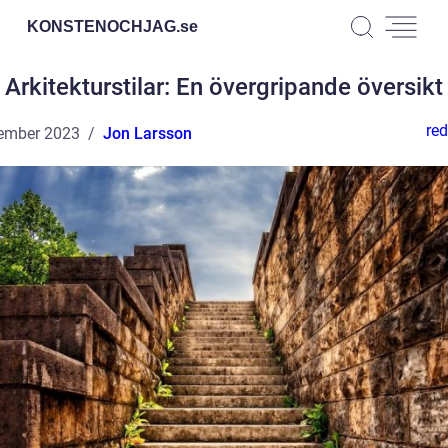
KONSTENOCHJAG.
se
Arkitekturstilar: En övergripande översikt
red
ember 2023
Jon Larsson