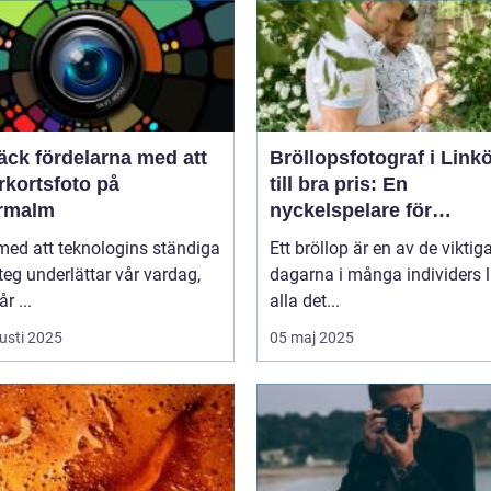
äck fördelarna med att
Bröllopsfotograf i Link
rkortsfoto på
till bra pris: En
rmalm
nyckelspelare för
oförglömliga minnen
 med att teknologins ständiga
Ett bröllop är en av de viktig
eg underlättar vår vardag,
dagarna i många individers li
r ...
alla det...
usti 2025
05 maj 2025