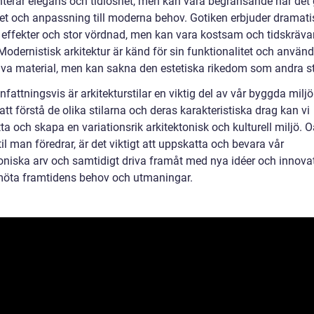
nterar elegans och tidlöshet, men kan vara begränsande när det 
litet och anpassning till moderna behov. Gotiken erbjuder dramat
a effekter och stor vördnad, men kan vara kostsam och tidskräva
Modernistisk arkitektur är känd för sin funktionalitet och använ
iva material, men kan sakna den estetiska rikedom som andra sti
ttningsvis är arkitekturstilar en viktig del av vår byggda miljö
t förstå de olika stilarna och deras karakteristiska drag kan vi
a och skapa en variationsrik arkitektonisk och kulturell miljö. O
til man föredrar, är det viktigt att uppskatta och bevara vår
toniska arv och samtidigt driva framåt med nya idéer och innova
 möta framtidens behov och utmaningar.