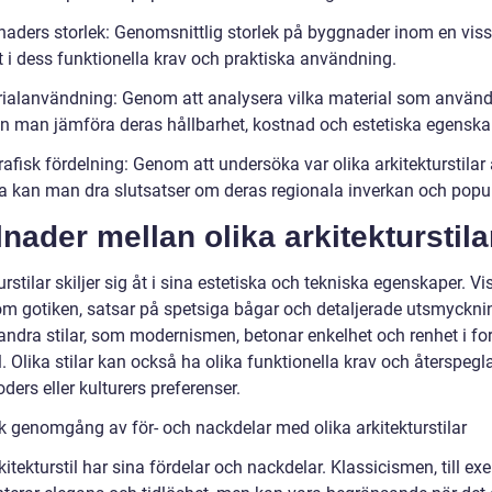
naders storlek: Genomsnittlig storlek på byggnader inom en viss 
t i dess funktionella krav och praktiska användning.
rialanvändning: Genom att analysera vilka material som används
kan man jämföra deras hållbarhet, kostnad och estetiska egenska
afisk fördelning: Genom att undersöka var olika arkitekturstilar
a kan man dra slutsatser om deras regionala inverkan och popula
lnader mellan olika arkitekturstila
urstilar skiljer sig åt i sina estetiska och tekniska egenskaper. Vi
 som gotiken, satsar på spetsiga bågar och detaljerade utsmyckni
ndra stilar, som modernismen, betonar enkelhet och renhet i f
. Olika stilar kan också ha olika funktionella krav och återspegl
oders eller kulturers preferenser.
sk genomgång av för- och nackdelar med olika arkitekturstilar
kitekturstil har sina fördelar och nackdelar. Klassicismen, till ex