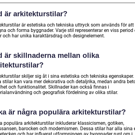
 är arkitekturstilar?
ekturstilar är estetiska och tekniska uttryck som används för att
na och forma byggnader. Varje stil representerar en viss period e
ur och har unika karaktärsdrag och designelement.
 är skillnaderna mellan olika
itekturstilar?
ekturstilar skiljer sig åt i sina estetiska och tekniska egenskaper.
a stilar kan vara mer dekorativa och detaljrika, medan andra bet
het och funktionalitet. Skillnader kan också finnas i
ialanvändning och geografisk fördelning av olika stilar.
ka är några populära arkitekturstilar?
 populära arkitekturstilar inkluderar klassicismen, gotiken,
ssansen, barocken och modernismen. Dessa stilar har alla sina
etecken och har influerat utformningen av byggnader runt om i