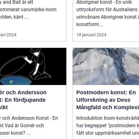
 and Ball är ett
Aboriginer konst - En unik
nommerat varumärke inom
uttrycksform för Australiens
rlden, känt ...
urinvånare Aboriginer konst är en
konstform...
uari 2024
18 januari 2024
r och Andersson
Postmodern konst: En
t: En fördjupande
Utforskning av Dess
ikt
Mångfald och Komplexi
 och Andersson Konst - En
Introduktion Inom konstvärlden
mér och
har begreppet "postmodern k
Andersson konst? ...
fått stor uppmärksamhet un