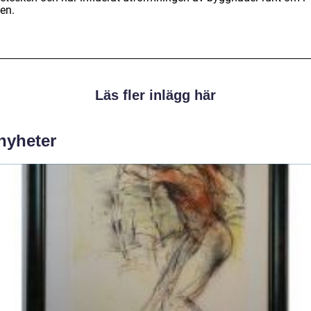
en.
Läs fler inlägg här
 nyheter