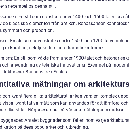
er är exempel på denna stil.
ssansen: En stil som uppstod under 1400- och 1500-talen och å
v de klassiska elementen från antiken. Renässansen känneteck
, symmetri och proportion.
cken: En stil som utvecklades under 1600- och 1700-talen och b
ig dekoration, detaljrikedom och dramatiska former.
rnism: En stil som växte fram under 1900-talet och betonar enke
n och användning av tekniska innovationer. Exempel på moderni
tur inkluderar Bauhaus och Funkis.
titativa mätningar om arkitekturs
 och kvantifiera olika arkitekturstilar kan vara en komplex uppg
ns vissa kvantitativa mått som kan användas för att jämföra och
ra olika stilar. Några exempel på sådana mätningar inkluderar:
 byggnader: Antalet byggnader som faller inom varje arkitekturst
ndikation på dess popularitet och utbredning.