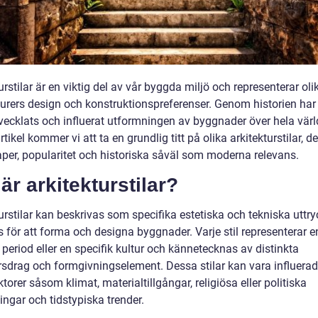
urstilar är en viktig del av vår byggda miljö och representerar oli
turers design och konstruktionspreferenser. Genom historien har 
tvecklats och influerat utformningen av byggnader över hela värl
tikel kommer vi att ta en grundlig titt på olika arkitekturstilar, d
per, popularitet och historiska såväl som moderna relevans.
är arkitekturstilar?
urstilar kan beskrivas som specifika estetiska och tekniska uttr
 för att forma och designa byggnader. Varje stil representerar e
 period eller en specifik kultur och kännetecknas av distinkta
rsdrag och formgivningselement. Dessa stilar kan vara influera
ktorer såsom klimat, materialtillgångar, religiösa eller politiska
ngar och tidstypiska trender.