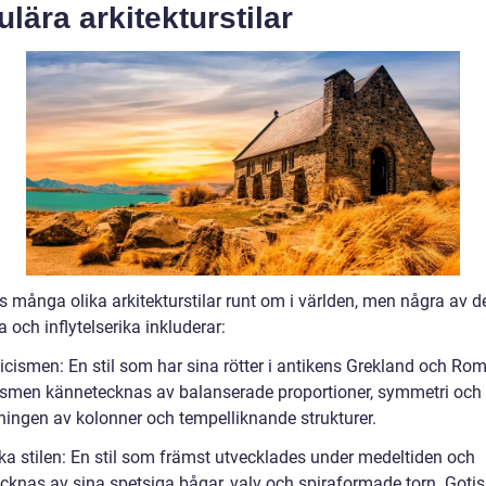
lära arkitekturstilar
ns många olika arkitekturstilar runt om i världen, men några av 
 och inflytelserika inkluderar:
icismen: En stil som har sina rötter i antikens Grekland och Rom
ismen kännetecknas av balanserade proportioner, symmetri och
ingen av kolonner och tempelliknande strukturer.
ska stilen: En stil som främst utvecklades under medeltiden och
cknas av sina spetsiga bågar, valv och spiraformade torn. Goti