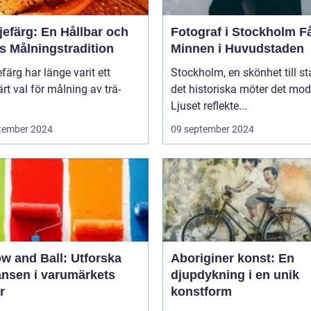
jefärg: En Hållbar och
Fotograf i Stockholm Fånga
s Målningstradition
Minnen i Huvudstaden
efärg har länge varit ett
Stockholm, en skönhet till st
rt val för målning av trä-
det historiska möter det mod
Ljuset reflekte...
tember 2024
09 september 2024
w and Ball: Utforska
Aboriginer konst: En
ansen i varumärkets
djupdykning i en unik
r
konstform