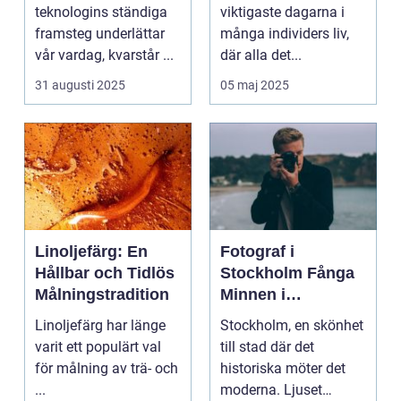
oförglömliga
teknologins ständiga
viktigaste dagarna i
minnen
framsteg underlättar
många individers liv,
vår vardag, kvarstår ...
där alla det...
31 augusti 2025
05 maj 2025
Linoljefärg: En
Fotograf i
Hållbar och Tidlös
Stockholm Fånga
Målningstradition
Minnen i
Huvudstaden
Linoljefärg har länge
Stockholm, en skönhet
varit ett populärt val
till stad där det
för målning av trä- och
historiska möter det
...
moderna. Ljuset