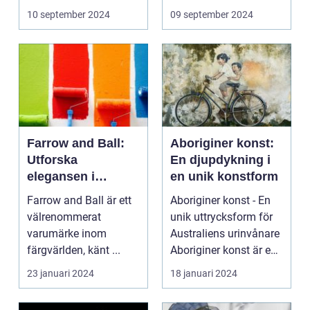
reflekte...
10 september 2024
09 september 2024
Farrow and Ball:
Aboriginer konst:
Utforska
En djupdykning i
elegansen i
en unik konstform
varumärkets färger
Farrow and Ball är ett
Aboriginer konst - En
välrenommerat
unik uttrycksform för
varumärke inom
Australiens urinvånare
färgvärlden, känt ...
Aboriginer konst är en
konstform...
23 januari 2024
18 januari 2024