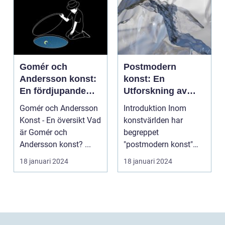
Gomér och
Postmodern
Andersson konst:
konst: En
En fördjupande
Utforskning av
översikt
Dess Mångfald
Gomér och Andersson
Introduktion Inom
och Komplexitet
Konst - En översikt Vad
konstvärlden har
är Gomér och
begreppet
Andersson konst? ...
"postmodern konst"
fått stor
18 januari 2024
18 januari 2024
uppmärksamhet under
de se...