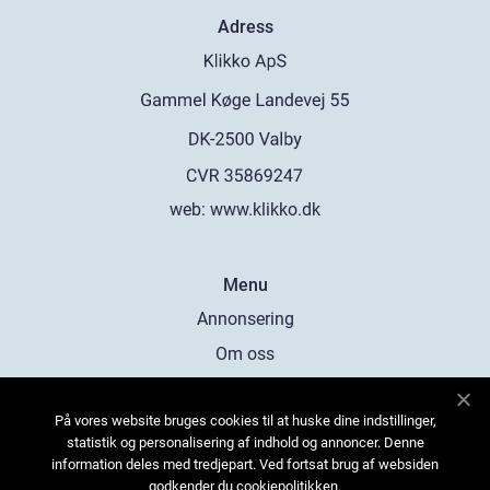
Adress
web:
www.klikko.dk
Menu
Annonsering
Om oss
Cookies
På vores website bruges cookies til at huske dine indstillinger,
Kontakta oss
statistik og personalisering af indhold og annoncer. Denne
Sitemap
information deles med tredjepart. Ved fortsat brug af websiden
godkender du cookiepolitikken.