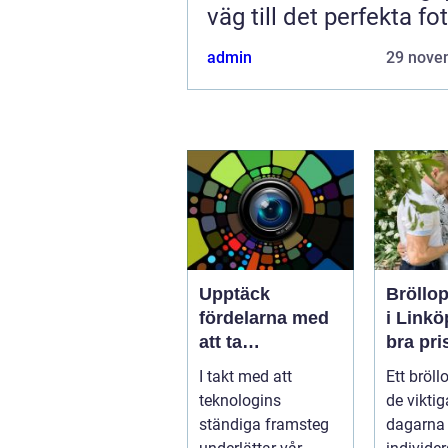
väg till det perfekta fo
admin
29 nove
Upptäck
Bröllop
fördelarna med
i Linköp
att ta
bra pri
körkortsfoto på
nyckel
I takt med att
Ett bröll
Östermalm
för ofö
teknologins
de viktig
minne
ständiga framsteg
dagarna