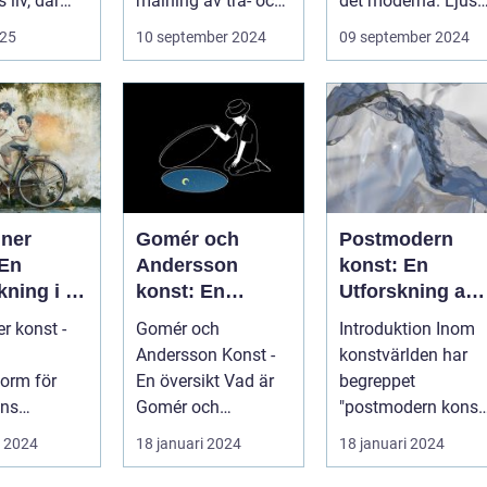
 liv, där
målning av trä- och
det moderna. Ljuse
.
...
reflekte...
025
10 september 2024
09 september 2024
iner
Gomér och
Postmodern
 En
Andersson
konst: En
kning i en
konst: En
Utforskning av
onstform
fördjupande
Dess Mångfald
r konst -
Gomér och
Introduktion Inom
översikt
och Komplexite
Andersson Konst -
konstvärlden har
form för
En översikt Vad är
begreppet
ens
Gomér och
"postmodern konst
re
Andersson konst? ...
fått stor
i 2024
18 januari 2024
18 januari 2024
er konst är
uppmärksamhet
form...
under de se...