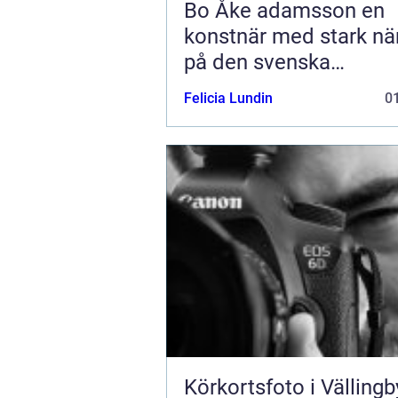
Bo Åke adamsson en
konstnär med stark nä
på den svenska
konstmarknaden
Felicia Lundin
01
Körkortsfoto i Vällingb