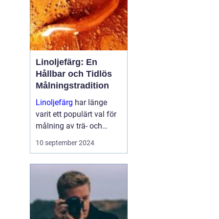
Linoljefärg: En
Hållbar och Tidlös
Målningstradition
Linoljefärg
har länge
varit ett populärt val för
målning av trä- och
järnytor, både inomhus
10 september 2024
och utomhus...