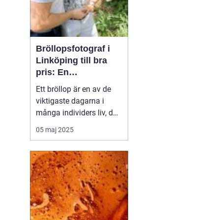
Bröllopsfotograf i
Linköping till bra
pris: En
nyckelspelare för
Ett bröllop är en av de
oförglömliga
viktigaste dagarna i
minnen
många individers liv, där
alla detaljer har
05 maj 2025
betydelse. En av dessa
detaljer, ofta förbisedd i
den omfattande
planeringen, är valet av
bröllopsfotograf i
Linköping. ...