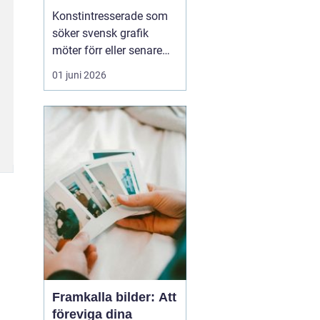
den svenska
Konstintresserade som
konstmarknaden
söker svensk grafik
möter förr eller senare
namnet bo åke
01 juni 2026
adamsson. Hans verk
dyker ofta upp i
sammanhang där fokus
ligger på tillgänglig,
samlarvänlig konst med
tydlig karaktär. För
många samlare handlar
intresset inte bara om ...
Framkalla bilder: Att
föreviga dina