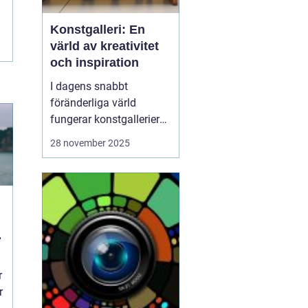
Konstgalleri: En
värld av kreativitet
och inspiration
I dagens snabbt
föränderliga värld
fungerar konstgallerier
som magiska platser där
28 november 2025
kreativitet möter
inspiration. Dessa
utrymmen är mer än
bara byggnader fyllda av
färgglada dukar; de är
levande arenor f&o...
r
r