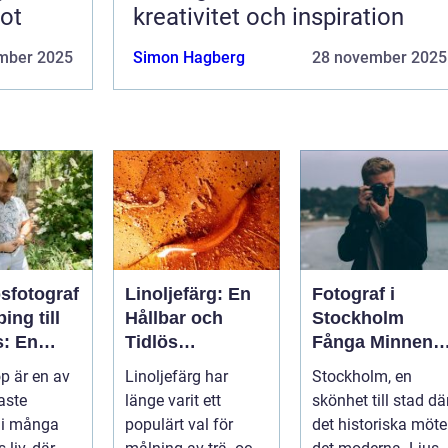
tot
kreativitet och inspiration
mber 2025
Simon Hagberg
28 november 2025
sfotograf
Linoljefärg: En
Fotograf i
ing till
Hållbar och
Stockholm
s: En
Tidlös
Fånga Minnen i
spelare
Målningstraditio
Huvudstaden
op är en av
Linoljefärg har
Stockholm, en
rglömliga
n
aste
länge varit ett
skönhet till stad dä
n
 i många
populärt val för
det historiska möte