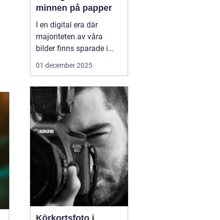
minnen på papper
I en digital era där
majoriteten av våra
bilder finns sparade i
molnet eller på våra
01 december 2025
smarta enheter, kan
framkalla bilder
Södermalm
te sig som
en n...
Körkortsfoto i