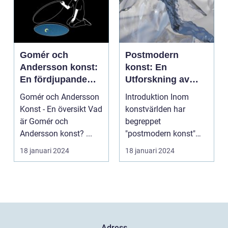
Gomér och
Postmodern
Andersson konst:
konst: En
En fördjupande
Utforskning av
översikt
Dess Mångfald
Gomér och Andersson
Introduktion Inom
och Komplexitet
Konst - En översikt Vad
konstvärlden har
är Gomér och
begreppet
Andersson konst? ...
"postmodern konst"
fått stor
18 januari 2024
18 januari 2024
uppmärksamhet under
de se...
Adress