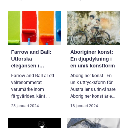
Farrow and Ball:
Aboriginer konst:
Utforska
En djupdykning i
elegansen i
en unik konstform
varumärkets färger
Farrow and Ball är ett
Aboriginer konst - En
välrenommerat
unik uttrycksform för
varumärke inom
Australiens urinvånare
färgvärlden, känt ...
Aboriginer konst är en
konstform...
23 januari 2024
18 januari 2024