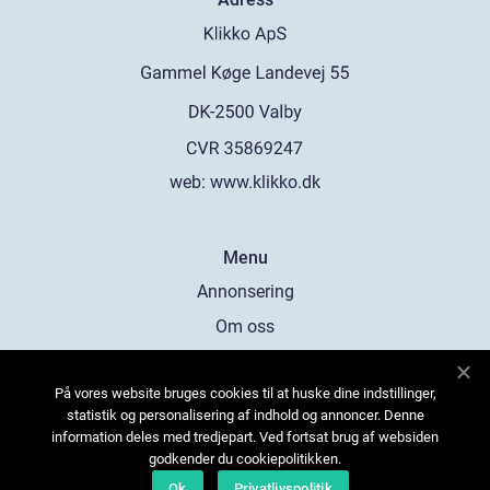
web:
www.klikko.dk
Menu
Annonsering
Om oss
Cookies
På vores website bruges cookies til at huske dine indstillinger,
Kontakta oss
statistik og personalisering af indhold og annoncer. Denne
Sitemap
information deles med tredjepart. Ved fortsat brug af websiden
godkender du cookiepolitikken.
Ok
Privatlivspolitik