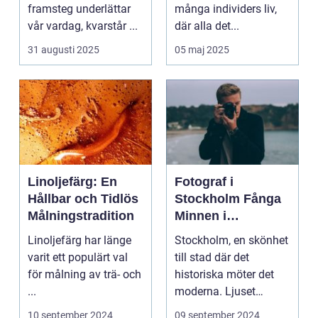
minnen
framsteg underlättar
många individers liv,
vår vardag, kvarstår ...
där alla det...
31 augusti 2025
05 maj 2025
Linoljefärg: En
Fotograf i
Hållbar och Tidlös
Stockholm Fånga
Målningstradition
Minnen i
Huvudstaden
Linoljefärg har länge
Stockholm, en skönhet
varit ett populärt val
till stad där det
för målning av trä- och
historiska möter det
...
moderna. Ljuset
reflekte...
10 september 2024
09 september 2024