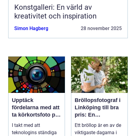
Konstgalleri: En värld av
kreativitet och inspiration
Simon Hagberg
28 november 2025
Upptäck
Bröllopsfotograf i
fördelarna med att
Linköping till bra
ta körkortsfoto på
pris: En
Östermalm
nyckelspelare för
I takt med att
Ett bröllop är en av de
oförglömliga
teknologins ständiga
viktigaste dagarna i