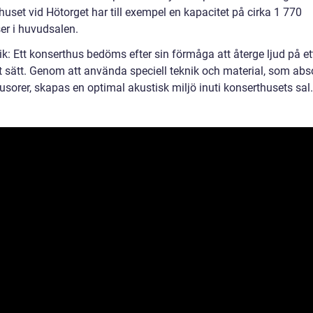
uset vid Hötorget har till exempel en kapacitet på cirka 1 770
ser i huvudsalen.
k: Ett konserthus bedöms efter sin förmåga att återge ljud på et
gt sätt. Genom att använda speciell teknik och material, som abs
usorer, skapas en optimal akustisk miljö inuti konserthusets sal.