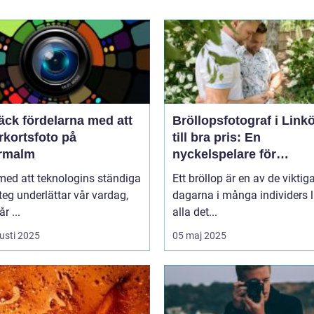
äck fördelarna med att
Bröllopsfotograf i Link
rkortsfoto på
till bra pris: En
rmalm
nyckelspelare för
oförglömliga minnen
 med att teknologins ständiga
Ett bröllop är en av de viktig
eg underlättar vår vardag,
dagarna i många individers li
r ...
alla det...
usti 2025
05 maj 2025