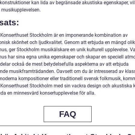
 konstruktioner kan lida av begränsade akustiska egenskaper, vi
 musikupplevelsen.
sats:
t Konserthuset Stockholm är en imponerande kombination av
tonisk skönhet och ljudkvalitet. Genom att erbjuda en mängd oli
hus, ger Stockholm musikälskare en unik kulturell upplevelse. Va
hus har sina egna unika egenskaper och skapar en speciell atmo
delar också de mest betydelsefulla aspekterna av att erbjuda
nde musikframträdanden. Oavsett om du är intresserad av klas
moderna kompositioner eller traditionell svensk folkmusik, kom
t Konserthuset Stockholm med sin vackra design och akustiska k
juda en minnesvärd konsertupplevelse för alla.
FAQ