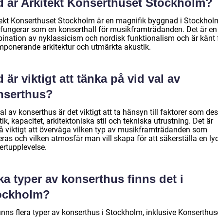
d är Arkitekt Konserthuset Stockholm?
tekt Konserthuset Stockholm är en magnifik byggnad i Stockhol
fungerar som en konserthall för musikframträdanden. Det är en
ination av nyklassicism och nordisk funktionalism och är känt 
imponerande arkitektur och utmärkta akustik.
 är viktigt att tänka på vid val av
nserthus?
al av konserthus är det viktigt att ta hänsyn till faktorer som de
ik, kapacitet, arkitektoniska stil och tekniska utrustning. Det är
å viktigt att överväga vilken typ av musikframträdanden som
ras och vilken atmosfär man vill skapa för att säkerställa en ly
ertupplevelse.
ka typer av konserthus finns det i
ockholm?
inns flera typer av konserthus i Stockholm, inklusive Konserthus