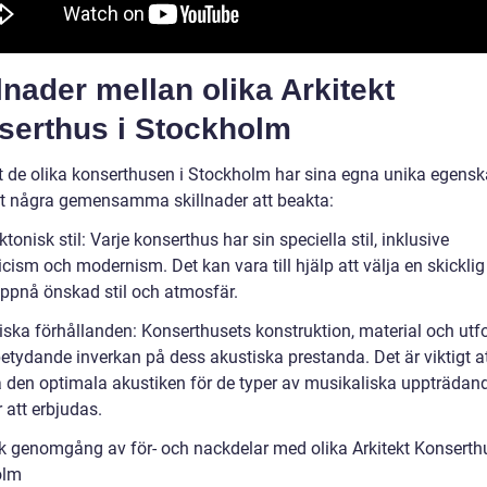
lnader mellan olika Arkitekt
serthus i Stockholm
tt de olika konserthusen i Stockholm har sina egna unika egensk
et några gemensamma skillnader att beakta:
ktonisk stil: Varje konserthus har sin speciella stil, inklusive
cism och modernism. Det kan vara till hjälp att välja en skicklig 
 uppnå önskad stil och atmosfär.
iska förhållanden: Konserthusets konstruktion, material och ut
betydande inverkan på dess akustiska prestanda. Det är viktigt a
den optimala akustiken för de typer av musikaliska uppträda
att erbjudas.
sk genomgång av för- och nackdelar med olika Arkitekt Konserthu
olm