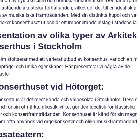
tion av nyklassicism och nordisk funktionalism. Det har utform
nastående akustiska förhållanden, vilket gör det till en idealisk p
ta av musikaliska framträdanden. Med sin distinkta kupol och va
ticker konserthuset ut och är ett imponerande inslag i stadens l
entation av olika typer av Arkitek
serthus i Stockholm
lm stoltserar med ett varierat utbud av konserthus, var och en 
rprägel och unika egenskaper. Här presenterar vi några av de
aste:
onserthuset vid Hötorget:
onserthus är det mest kända och välbesökta i Stockholm. Dess s
d för sin utmärkta akustik, vilket gör den idealisk för klassiska
ar och konsertframträdanden. Konserthuset är känd för sin magn
som ofta används vid orgelkonserter och olika musikframträdand
asateatern: