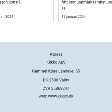
Andersson konst? ...
fått stor uppmärksamhet un
se...
uari 2024
18 januari 2024
Adress
web:
www.klikko.dk