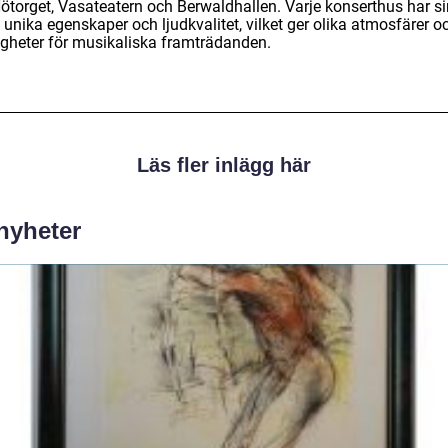
Hötorget, Vasateatern och Berwaldhallen. Varje konserthus har s
unika egenskaper och ljudkvalitet, vilket ger olika atmosfärer o
igheter för musikaliska framträdanden.
Läs fler inlägg här
 nyheter