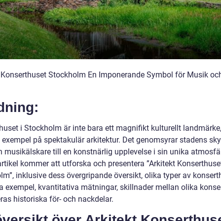
t Konserthuset Stockholm En Imponerande Symbol för Musik oc
dning:
uset i Stockholm är inte bara ett magnifikt kulturellt landmärke
t exempel på spektakulär arkitektur. Det genomsyrar stadens sky
n musikälskare till en konstnärlig upplevelse i sin unika atmosfä
rtikel kommer att utforska och presentera ”Arkitekt Konserthuse
m”, inklusive dess övergripande översikt, olika typer av konsert
a exempel, kvantitativa mätningar, skillnader mellan olika konse
as historiska för- och nackdelar.
versikt över Arkitekt Konserthus