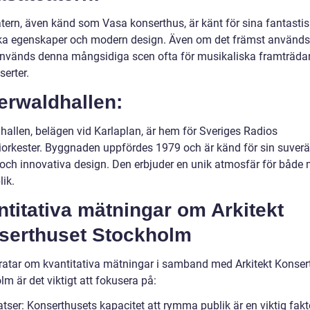
tern, även känd som Vasa konserthus, är känt för sina fantasti
ka egenskaper och modern design. Även om det främst använd
 används denna mångsidiga scen ofta för musikaliska framträd
erter.
erwaldhallen:
hallen, belägen vid Karlaplan, är hem för Sveriges Radios
orkester. Byggnaden uppfördes 1979 och är känd för sin suver
 och innovativa design. Den erbjuder en unik atmosfär för både 
ik.
titativa mätningar om Arkitekt
serthuset Stockholm
pratar om kvantitativa mätningar i samband med Arkitekt Konser
m är det viktigt att fokusera på:
atser: Konserthusets kapacitet att rymma publik är en viktig fakt