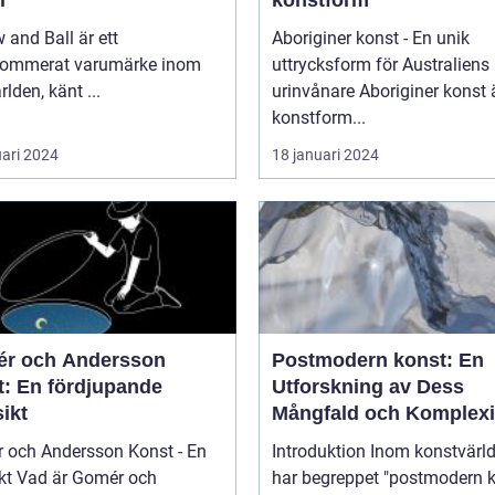
r
konstform
 and Ball är ett
Aboriginer konst - En unik
nommerat varumärke inom
uttrycksform för Australiens
rlden, känt ...
urinvånare Aboriginer konst är en
konstform...
uari 2024
18 januari 2024
r och Andersson
Postmodern konst: En
t: En fördjupande
Utforskning av Dess
ikt
Mångfald och Komplexi
 och Andersson Konst - En
Introduktion Inom konstvärlden
mér och
har begreppet "postmodern k