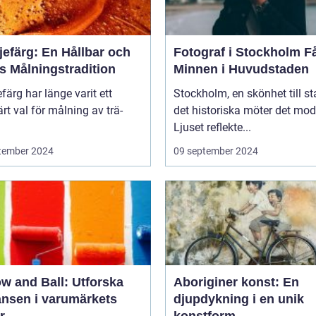
jefärg: En Hållbar och
Fotograf i Stockholm Fånga
s Målningstradition
Minnen i Huvudstaden
efärg har länge varit ett
Stockholm, en skönhet till st
rt val för målning av trä-
det historiska möter det mod
Ljuset reflekte...
tember 2024
09 september 2024
w and Ball: Utforska
Aboriginer konst: En
ansen i varumärkets
djupdykning i en unik