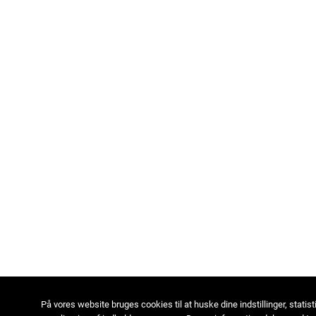
På vores website bruges cookies til at huske dine indstillinger, statist